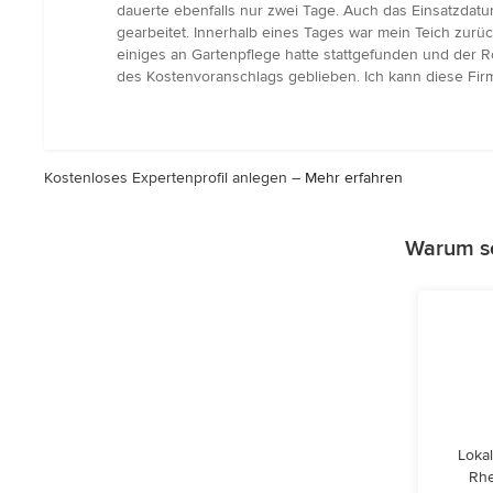
5
dauerte ebenfalls nur zwei Tage. Auch das Einsatzdatu
von
gearbeitet. Innerhalb eines Tages war mein Teich zur
5
einiges an Gartenpflege hatte stattgefunden und der R
Sternen
des Kostenvoranschlags geblieben. Ich kann diese Fir
Kostenloses Expertenprofil anlegen –
Mehr erfahren
Warum so
Lokal
Rhe