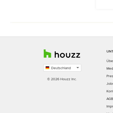
UN
Übe
Deutschland
Med
Land
Pre
auswählen
© 2026 Houzz Inc.
Job
Kon
AG
Imp