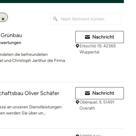
r Grünbau
Nachricht
rtung: 5 von 5 Sternen
ewertungen
Erbschlö 19, 42369
Wuppertal
deten die befreundeten
 und Christoph Janthur die Firma
haftsbau Oliver Schäfer
Nachricht
Oberauel, 9, 51491
esse an unseren Dienstleistungen
Overath
en werden Sie über un...