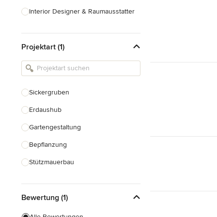
Interior Designer & Raumausstatter
Küchenplanung
Projektart (1)
Landschaftsarchitekten
Armaturen & Sanitärbedarf
Beleuchtung
Sickergruben
Einbauschränke
Erdaushub
Alle anzeigen
Gartengestaltung
Bepflanzung
Stützmauerbau
Gartenhaus Bau
Bewertung (1)
Gewächshausbau
Teichbau
Alle Bewertungen