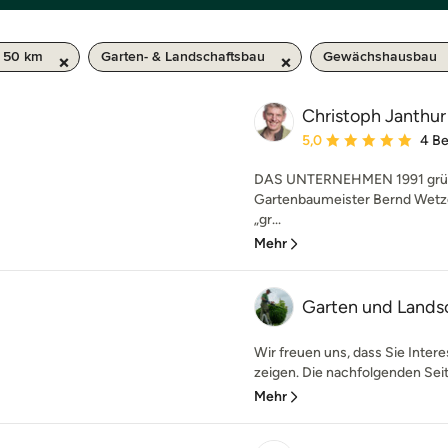
/ 50 km
Garten- & Landschaftsbau
Gewächshausbau
Christoph Janthu
Durchschnittliche Bewe
5,0
4 B
DAS UNTERNEHMEN 1991 grün
Gartenbaumeister Bernd Wetzel
„gr...
Mehr
Garten und Landsc
Wir freuen uns, dass Sie Inter
zeigen. Die nachfolgenden Seit
Mehr