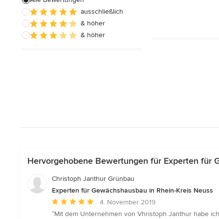
ausschließlich
Alle anzeigen
& höher
& höher
Hervorgehobene Bewertungen für Experten für 
Christoph Janthur Grünbau
Experten für Gewächshausbau in Rhein-Kreis Neuss
Durchschnittliche
4. November 2019
Bewertung:
“Mit dem Unternehmen von Vhristoph Janthur habe ich