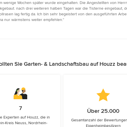
m wenige Wochen später wurde eingehalten. Die Angestellten von Herrn 
ückgebaut. nach drei weiteren halben Tagen war die Tisterne eingebaut
ollrasen lag fertig da. Ich bin sehr begeistert von den ausgeführten Ar
ma nur wärmstens weiter empfehlen.”
llten Sie Garten- & Landschaftsbau auf Houzz bea
7
Über 25.000
e Experten auf Houzz, die in
Gesamtanzahl der Bewertunge
in-Kreis Neuss, Nordrhein-
Eigenheimbesitzern