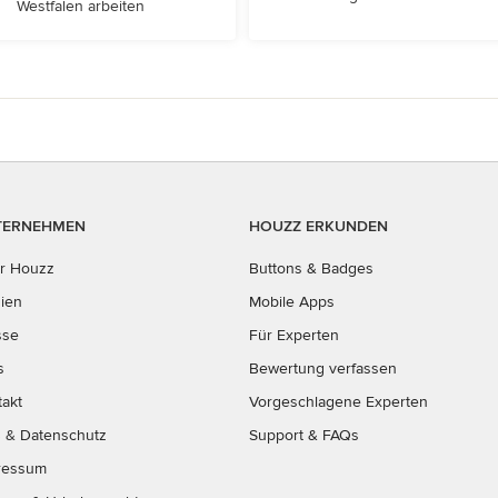
Westfalen arbeiten
TERNEHMEN
HOUZZ ERKUNDEN
r Houzz
Buttons & Badges
ien
Mobile Apps
sse
Für Experten
s
Bewertung verfassen
takt
Vorgeschlagene Experten
B
&
Datenschutz
Support & FAQs
ressum