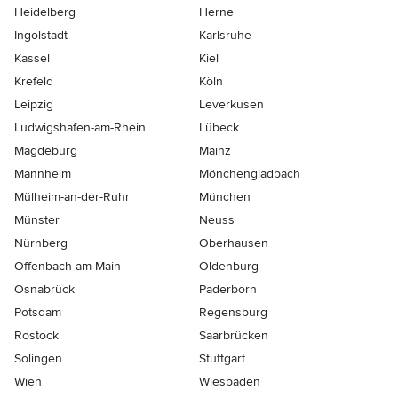
Heidelberg
Herne
Ingolstadt
Karlsruhe
Kassel
Kiel
Krefeld
Köln
Leipzig
Leverkusen
Ludwigshafen-am-Rhein
Lübeck
Magdeburg
Mainz
Mannheim
Mönchen­gladbach
Mülheim-an-der-Ruhr
München
Münster
Neuss
Nürnberg
Oberhausen
Offenbach-am-Main
Oldenburg
Osnabrück
Paderborn
Potsdam
Regensburg
Rostock
Saarbrücken
Solingen
Stuttgart
Wien
Wiesbaden