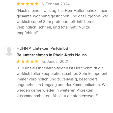
Durchschnittliche
5. Februar 2024
Bewertung:
“Nach meinem Umzug, hat Herr Müller nahezu mein
5
gesamte Wohnung gestrichen und das Ergebnis war
von
wirklich super! Sehr professionell, hilfsbereit,
5
verbindlich, schnell, und total nett. Nur zu
Sternen
empfehlen!”
HUHN Architekten PartGmbB
Bauunternehmen in Rhein-Kreis Neuss
Durchschnittliche
15. Januar 2021
Bewertung:
“Für uns als Innenarchitekten ist Herr Schmidt ein
5
wirklich toller Kooperationspartner: Sehr kompetent,
von
immer verbindlich und zuverlässig, besonders
5
angenehm im Umgang und der Kommunikation. Wir
Sternen
werden gerne wieder in weiteren Projekten
zusammenarbeiten. Absolut empfehlenswert!”