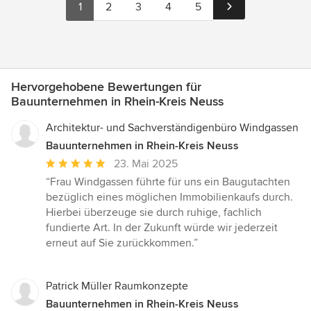
1
2
3
4
5
Hervorgehobene Bewertungen für
Bauunternehmen in Rhein-Kreis Neuss
Architektur- und Sachverständigenbüro Windgassen
Bauunternehmen in Rhein-Kreis Neuss
Durchschnittliche
23. Mai 2025
Bewertung:
“Frau Windgassen führte für uns ein Baugutachten
5
bezüglich eines möglichen Immobilienkaufs durch.
von
Hierbei überzeuge sie durch ruhige, fachlich
5
fundierte Art. In der Zukunft würde wir jederzeit
Sternen
erneut auf Sie zurückkommen.”
Patrick Müller Raumkonzepte
Bauunternehmen in Rhein-Kreis Neuss