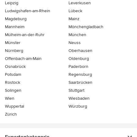
Leipzig
Leverkusen
Ludwigshafen-am-Rhein
Lübeck
Magdeburg
Mainz
Mannheim
Mönchen­gladbach
Mülheim-an-der-Ruhr
München
Münster
Neuss
Nürnberg
Oberhausen
Offenbach-am-Main
Oldenburg
Osnabrück
Paderborn
Potsdam
Regensburg
Rostock
Saarbrücken
Solingen
Stuttgart
Wien
Wiesbaden
Wuppertal
Würzburg
Zürich