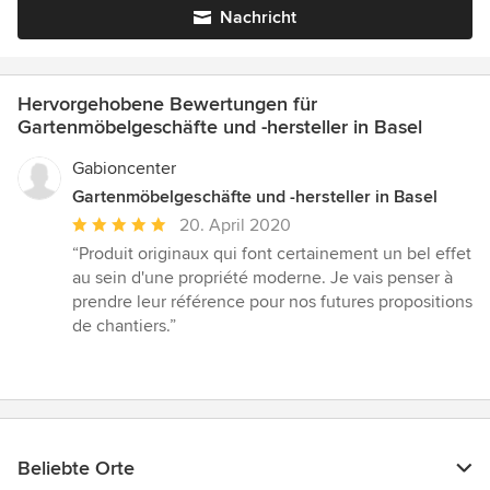
Nachricht
Hervorgehobene Bewertungen für
Gartenmöbelgeschäfte und -hersteller in Basel
Gabioncenter
Gartenmöbelgeschäfte und -hersteller in Basel
Durchschnittliche
20. April 2020
Bewertung:
“Produit originaux qui font certainement un bel effet
5
au sein d'une propriété moderne. Je vais penser à
von
prendre leur référence pour nos futures propositions
5
de chantiers.”
Sternen
Beliebte Orte