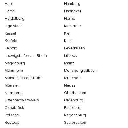
Halle
Hamburg
Hamm
Hannover
Heidelberg
Herne
Ingolstadt
Karlsruhe
Kassel
Kiel
Krefeld
Köln
Leipzig
Leverkusen
Ludwigshafen-am-Rhein
Lübeck
Magdeburg
Mainz
Mannheim
Mönchen­gladbach
Mülheim-an-der-Ruhr
München
Münster
Neuss
Nürnberg
Oberhausen
Offenbach-am-Main
Oldenburg
Osnabrück
Paderborn
Potsdam
Regensburg
Rostock
Saarbrücken