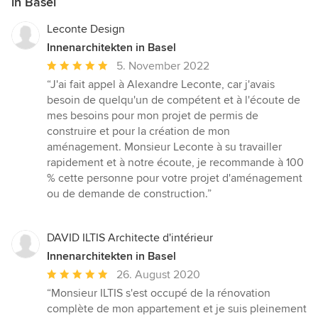
in Basel
Leconte Design
Innenarchitekten in Basel
Durchschnittliche
5. November 2022
Bewertung:
“J'ai fait appel à Alexandre Leconte, car j'avais
5
besoin de quelqu'un de compétent et à l'écoute de
von
mes besoins pour mon projet de permis de
5
construire et pour la création de mon
Sternen
aménagement. Monsieur Leconte à su travailler
rapidement et à notre écoute, je recommande à 100
% cette personne pour votre projet d'aménagement
ou de demande de construction.”
DAVID ILTIS Architecte d'intérieur
Innenarchitekten in Basel
Durchschnittliche
26. August 2020
Bewertung:
“Monsieur ILTIS s'est occupé de la rénovation
5
complète de mon appartement et je suis pleinement