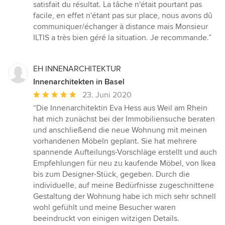
von
satisfait du résultat. La tâche n'était pourtant pas
5
facile, en effet n'étant pas sur place, nous avons dû
Sternen
communiquer/échanger à distance mais Monsieur
ILTIS a très bien géré la situation. Je recommande.”
EH INNENARCHITEKTUR
Innenarchitekten in Basel
Durchschnittliche
23. Juni 2020
Bewertung:
“Die Innenarchitektin Eva Hess aus Weil am Rhein
5
hat mich zunächst bei der Immobiliensuche beraten
von
und anschließend die neue Wohnung mit meinen
5
vorhandenen Möbeln geplant. Sie hat mehrere
Sternen
spannende Aufteilungs-Vorschläge erstellt und auch
Empfehlungen für neu zu kaufende Möbel, von Ikea
bis zum Designer-Stück, gegeben. Durch die
individuelle, auf meine Bedürfnisse zugeschnittene
Gestaltung der Wohnung habe ich mich sehr schnell
wohl gefühlt und meine Besucher waren
beeindruckt von einigen witzigen Details.