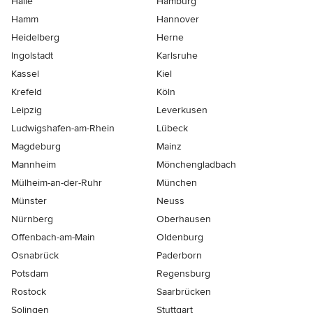
Halle
Hamburg
Hamm
Hannover
Heidelberg
Herne
Ingolstadt
Karlsruhe
Kassel
Kiel
Krefeld
Köln
Leipzig
Leverkusen
Ludwigshafen-am-Rhein
Lübeck
Magdeburg
Mainz
Mannheim
Mönchen­gladbach
Mülheim-an-der-Ruhr
München
Münster
Neuss
Nürnberg
Oberhausen
Offenbach-am-Main
Oldenburg
Osnabrück
Paderborn
Potsdam
Regensburg
Rostock
Saarbrücken
Solingen
Stuttgart