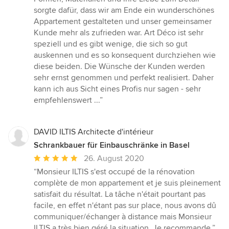
sorgte dafür, dass wir am Ende ein wunderschönes
Appartement gestalteten und unser gemeinsamer
Kunde mehr als zufrieden war. Art Déco ist sehr
speziell und es gibt wenige, die sich so gut
auskennen und es so konsequent durchziehen wie
diese beiden. Die Wünsche der Kunden werden
sehr ernst genommen und perfekt realisiert. Daher
kann ich aus Sicht eines Profis nur sagen - sehr
empfehlenswert ...”
DAVID ILTIS Architecte d'intérieur
Schrankbauer für Einbauschränke in Basel
Durchschnittliche
26. August 2020
Bewertung:
“Monsieur ILTIS s'est occupé de la rénovation
5
complète de mon appartement et je suis pleinement
von
satisfait du résultat. La tâche n'était pourtant pas
5
facile, en effet n'étant pas sur place, nous avons dû
Sternen
communiquer/échanger à distance mais Monsieur
ILTIS a très bien géré la situation. Je recommande.”