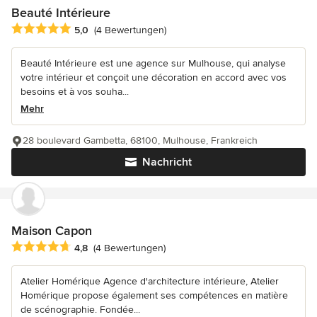
Beauté Intérieure
Durchschnittliche Bewertung: 5 von 5 Sternen
5,0
(4 Bewertungen)
Beauté Intérieure est une agence sur Mulhouse, qui analyse
votre intérieur et conçoit une décoration en accord avec vos
besoins et à vos souha...
Mehr
28 boulevard Gambetta, 68100, Mulhouse, Frankreich
Nachricht
Maison Capon
Durchschnittliche Bewertung: 4.8 von 5 Sternen
4,8
(4 Bewertungen)
Atelier Homérique Agence d'architecture intérieure, Atelier
Homérique propose également ses compétences en matière
de scénographie. Fondée...