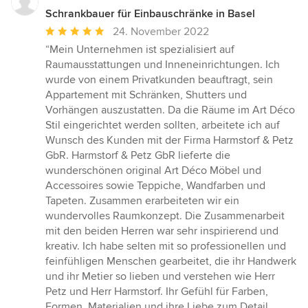
Schrankbauer für Einbauschränke in Basel
Durchschnittliche
24. November 2022
Bewertung:
“Mein Unternehmen ist spezialisiert auf
5
Raumausstattungen und Inneneinrichtungen. Ich
von
wurde von einem Privatkunden beauftragt, sein
5
Appartement mit Schränken, Shutters und
Sternen
Vorhängen auszustatten. Da die Räume im Art Déco
Stil eingerichtet werden sollten, arbeitete ich auf
Wunsch des Kunden mit der Firma Harmstorf & Petz
GbR. Harmstorf & Petz GbR lieferte die
wunderschönen original Art Déco Möbel und
Accessoires sowie Teppiche, Wandfarben und
Tapeten. Zusammen erarbeiteten wir ein
wundervolles Raumkonzept. Die Zusammenarbeit
mit den beiden Herren war sehr inspirierend und
kreativ. Ich habe selten mit so professionellen und
feinfühligen Menschen gearbeitet, die ihr Handwerk
und ihr Metier so lieben und verstehen wie Herr
Petz und Herr Harmstorf. Ihr Gefühl für Farben,
Formen, Materialien und ihre Liebe zum Detail