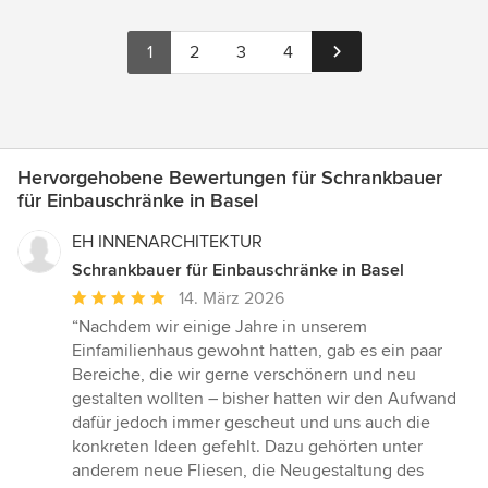
1
2
3
4
Hervorgehobene Bewertungen für Schrankbauer
für Einbauschränke in Basel
EH INNENARCHITEKTUR
Schrankbauer für Einbauschränke in Basel
Durchschnittliche
14. März 2026
Bewertung:
“Nachdem wir einige Jahre in unserem
5
Einfamilienhaus gewohnt hatten, gab es ein paar
von
Bereiche, die wir gerne verschönern und neu
5
gestalten wollten – bisher hatten wir den Aufwand
Sternen
dafür jedoch immer gescheut und uns auch die
konkreten Ideen gefehlt. Dazu gehörten unter
anderem neue Fliesen, die Neugestaltung des