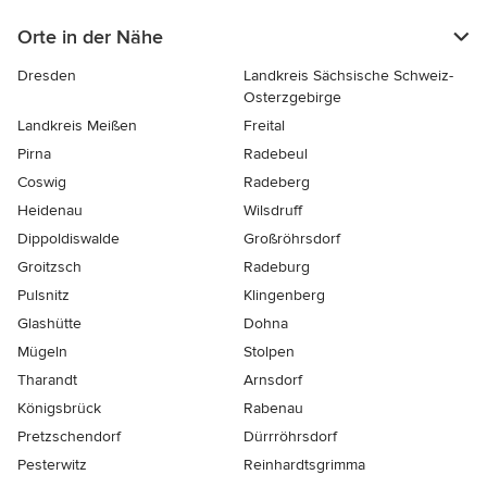
Orte in der Nähe
Dresden
Landkreis Sächsische Schweiz-
Osterzgebirge
Landkreis Meißen
Freital
Pirna
Radebeul
Coswig
Radeberg
Heidenau
Wilsdruff
Dippoldiswalde
Großröhrsdorf
Groitzsch
Radeburg
Pulsnitz
Klingenberg
Glashütte
Dohna
Mügeln
Stolpen
Tharandt
Arnsdorf
Königsbrück
Rabenau
Pretzschendorf
Dürrröhrsdorf
Pesterwitz
Reinhardtsgrimma