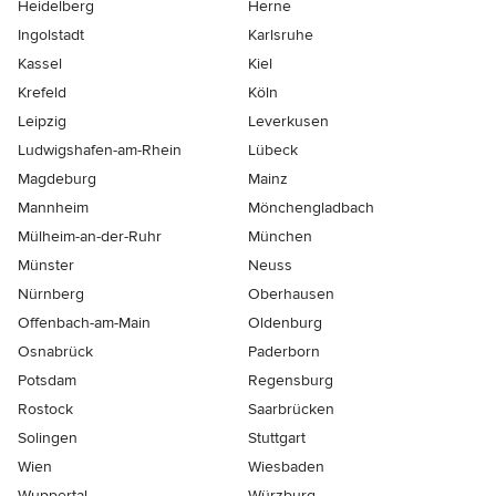
Heidelberg
Herne
Ingolstadt
Karlsruhe
Kassel
Kiel
Krefeld
Köln
Leipzig
Leverkusen
Ludwigshafen-am-Rhein
Lübeck
Magdeburg
Mainz
Mannheim
Mönchen­gladbach
Mülheim-an-der-Ruhr
München
Münster
Neuss
Nürnberg
Oberhausen
Offenbach-am-Main
Oldenburg
Osnabrück
Paderborn
Potsdam
Regensburg
Rostock
Saarbrücken
Solingen
Stuttgart
Wien
Wiesbaden
Wuppertal
Würzburg