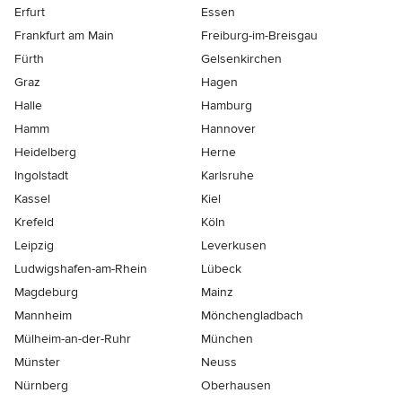
Erfurt
Essen
Frankfurt am Main
Freiburg-im-Breisgau
Fürth
Gelsenkirchen
Graz
Hagen
Halle
Hamburg
Hamm
Hannover
Heidelberg
Herne
Ingolstadt
Karlsruhe
Kassel
Kiel
Krefeld
Köln
Leipzig
Leverkusen
Ludwigshafen-am-Rhein
Lübeck
Magdeburg
Mainz
Mannheim
Mönchen­gladbach
Mülheim-an-der-Ruhr
München
Münster
Neuss
Nürnberg
Oberhausen