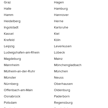
Graz
Hagen
Halle
Hamburg
Hamm
Hannover
Heidelberg
Herne
Ingolstadt
Karlsruhe
Kassel
Kiel
Krefeld
Köln
Leipzig
Leverkusen
Ludwigshafen-am-Rhein
Lübeck
Magdeburg
Mainz
Mannheim
Mönchen­gladbach
Mülheim-an-der-Ruhr
München
Münster
Neuss
Nürnberg
Oberhausen
Offenbach-am-Main
Oldenburg
Osnabrück
Paderborn
Potsdam
Regensburg