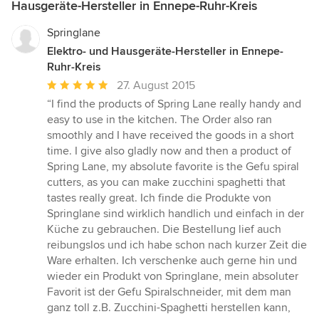
Hausgeräte-Hersteller in Ennepe-Ruhr-Kreis
Springlane
Elektro- und Hausgeräte-Hersteller in Ennepe-
Ruhr-Kreis
Durchschnittliche
27. August 2015
Bewertung:
“I find the products of Spring Lane really handy and
5
easy to use in the kitchen. The Order also ran
von
smoothly and I have received the goods in a short
5
time. I give also gladly now and then a product of
Sternen
Spring Lane, my absolute favorite is the Gefu spiral
cutters, as you can make zucchini spaghetti that
tastes really great. Ich finde die Produkte von
Springlane sind wirklich handlich und einfach in der
Küche zu gebrauchen. Die Bestellung lief auch
reibungslos und ich habe schon nach kurzer Zeit die
Ware erhalten. Ich verschenke auch gerne hin und
wieder ein Produkt von Springlane, mein absoluter
Favorit ist der Gefu Spiralschneider, mit dem man
ganz toll z.B. Zucchini-Spaghetti herstellen kann,