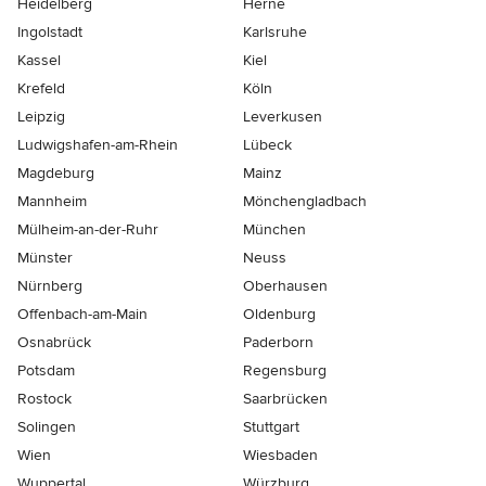
Heidelberg
Herne
Ingolstadt
Karlsruhe
Kassel
Kiel
Krefeld
Köln
Leipzig
Leverkusen
Ludwigshafen-am-Rhein
Lübeck
Magdeburg
Mainz
Mannheim
Mönchen­gladbach
Mülheim-an-der-Ruhr
München
Münster
Neuss
Nürnberg
Oberhausen
Offenbach-am-Main
Oldenburg
Osnabrück
Paderborn
Potsdam
Regensburg
Rostock
Saarbrücken
Solingen
Stuttgart
Wien
Wiesbaden
Wuppertal
Würzburg