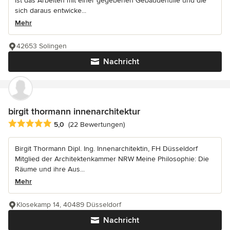
ist das Arbeiten mit einer gegebenen Gebäudehülle und die
sich daraus entwicke...
Mehr
42653 Solingen
Nachricht
birgit thormann innenarchitektur
Durchschnittliche Bewertung: 5 von 5 Sternen
5,0
(22 Bewertungen)
Birgit Thormann Dipl. Ing. Innenarchitektin, FH Düsseldorf
Mitglied der Architektenkammer NRW Meine Philosophie: Die
Räume und ihre Aus...
Mehr
Klosekamp 14, 40489 Düsseldorf
Nachricht