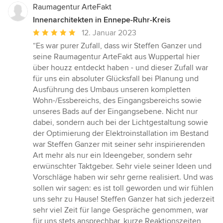
Raumagentur ArteFakt
Innenarchitekten in Ennepe-Ruhr-Kreis
Durchschnittliche
12. Januar 2023
Bewertung:
“Es war purer Zufall, dass wir Steffen Ganzer und
5
seine Raumagentur ArteFakt aus Wuppertal hier
von
über houzz entdeckt haben - und dieser Zufall war
5
für uns ein absoluter Glücksfall bei Planung und
Sternen
Ausführung des Umbaus unseren kompletten
Wohn-/Essbereichs, des Eingangsbereichs sowie
unseres Bads auf der Eingangsebene. Nicht nur
dabei, sondern auch bei der Lichtgestaltung sowie
der Optimierung der Elektroinstallation im Bestand
war Steffen Ganzer mit seiner sehr inspirierenden
Art mehr als nur ein Ideengeber, sondern sehr
erwünschter Taktgeber. Sehr viele seiner Ideen und
Vorschläge haben wir sehr gerne realisiert. Und was
sollen wir sagen: es ist toll geworden und wir fühlen
uns sehr zu Hause! Steffen Ganzer hat sich jederzeit
sehr viel Zeit für lange Gespräche genommen, war
für uns stets ansprechbar, kurze Reaktionszeiten