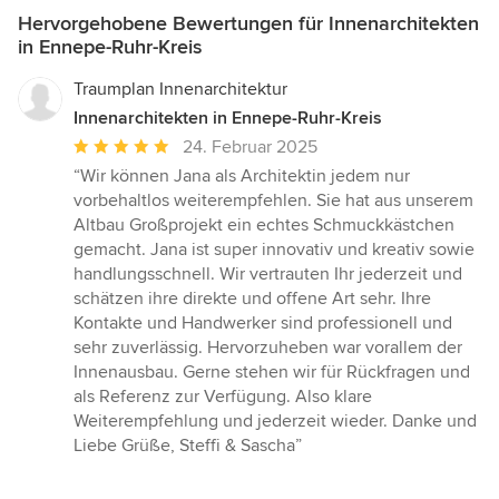
Hervorgehobene Bewertungen für Innenarchitekten
in Ennepe-Ruhr-Kreis
Traumplan Innenarchitektur
Innenarchitekten in Ennepe-Ruhr-Kreis
Durchschnittliche
24. Februar 2025
Bewertung:
“Wir können Jana als Architektin jedem nur
5
vorbehaltlos weiterempfehlen. Sie hat aus unserem
von
Altbau Großprojekt ein echtes Schmuckkästchen
5
gemacht. Jana ist super innovativ und kreativ sowie
Sternen
handlungsschnell. Wir vertrauten Ihr jederzeit und
schätzen ihre direkte und offene Art sehr. Ihre
Kontakte und Handwerker sind professionell und
sehr zuverlässig. Hervorzuheben war vorallem der
Innenausbau. Gerne stehen wir für Rückfragen und
als Referenz zur Verfügung. Also klare
Weiterempfehlung und jederzeit wieder. Danke und
Liebe Grüße, Steffi & Sascha”