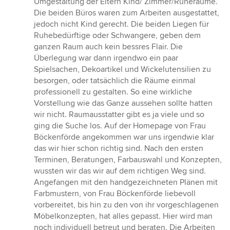
Umgestaltung der Eltern Kind/ Zimmer/Ruheräume.
von
Die beiden Büros waren zum Arbeiten ausgestattet,
5
jedoch nicht Kind gerecht. Die beiden Liegen für
Sternen
Ruhebedürftige oder Schwangere, geben dem
ganzen Raum auch kein bessres Flair. Die
Überlegung war dann irgendwo ein paar
Spielsachen, Dekoartikel und Wickelutensilien zu
besorgen, oder tatsächlich die Räume einmal
professionell zu gestalten. So eine wirkliche
Vorstellung wie das Ganze aussehen sollte hatten
wir nicht. Raumausstatter gibt es ja viele und so
ging die Suche los. Auf der Homepage von Frau
Böckenförde angekommen war uns irgendwie klar
das wir hier schon richtig sind. Nach den ersten
Terminen, Beratungen, Farbauswahl und Konzepten,
wussten wir das wir auf dem richtigen Weg sind.
Angefangen mit den handgezeichneten Plänen mit
Farbmustern, von Frau Böckenförde liebevoll
vorbereitet, bis hin zu den von ihr vorgeschlagenen
Möbelkonzepten, hat alles gepasst. Hier wird man
noch individuell betreut und beraten. Die Arbeiten