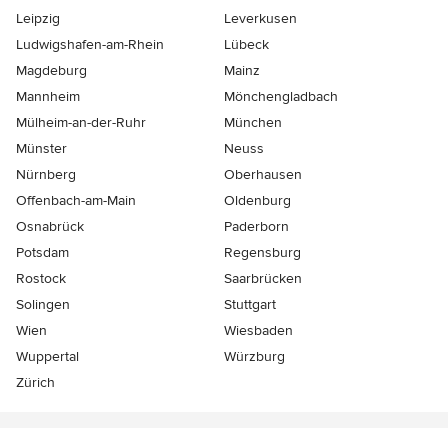
Leipzig
Leverkusen
Ludwigshafen-am-Rhein
Lübeck
Magdeburg
Mainz
Mannheim
Mönchen­gladbach
Mülheim-an-der-Ruhr
München
Münster
Neuss
Nürnberg
Oberhausen
Offenbach-am-Main
Oldenburg
Osnabrück
Paderborn
Potsdam
Regensburg
Rostock
Saarbrücken
Solingen
Stuttgart
Wien
Wiesbaden
Wuppertal
Würzburg
Zürich