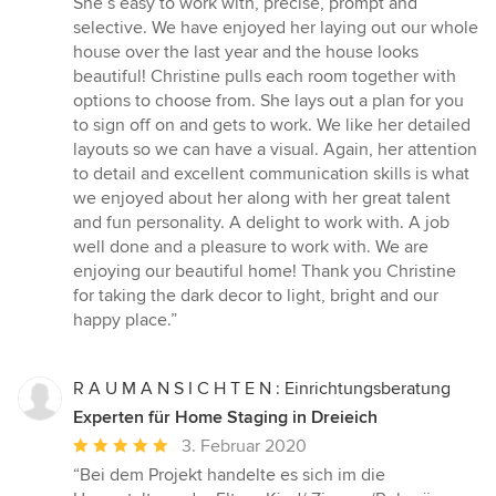
She’s easy to work with, precise, prompt and
von
selective. We have enjoyed her laying out our whole
5
house over the last year and the house looks
Sternen
beautiful! Christine pulls each room together with
options to choose from. She lays out a plan for you
to sign off on and gets to work. We like her detailed
layouts so we can have a visual. Again, her attention
to detail and excellent communication skills is what
we enjoyed about her along with her great talent
and fun personality. A delight to work with. A job
well done and a pleasure to work with. We are
enjoying our beautiful home! Thank you Christine
for taking the dark decor to light, bright and our
happy place.”
R A U M A N S I C H T E N : Einrichtungsberatung
Experten für Home Staging in Dreieich
Durchschnittliche
3. Februar 2020
Bewertung:
“Bei dem Projekt handelte es sich im die
5