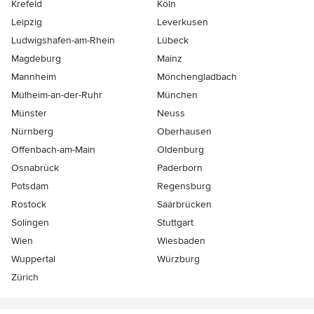
Krefeld
Köln
Leipzig
Leverkusen
Ludwigshafen-am-Rhein
Lübeck
Magdeburg
Mainz
Mannheim
Mönchen­gladbach
Mülheim-an-der-Ruhr
München
Münster
Neuss
Nürnberg
Oberhausen
Offenbach-am-Main
Oldenburg
Osnabrück
Paderborn
Potsdam
Regensburg
Rostock
Saarbrücken
Solingen
Stuttgart
Wien
Wiesbaden
Wuppertal
Würzburg
Zürich