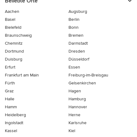
Beliebte Orte
Aachen
Augsburg
Basel
Berlin
Bielefeld
Bonn
Braunschweig
Bremen
Chemnitz
Darmstadt
Dortmund
Dresden
Duisburg
Düsseldorf
Erfurt
Essen
Frankfurt am Main
Freiburg-im-Breisgau
Fürth
Gelsenkirchen
Graz
Hagen
Halle
Hamburg
Hamm
Hannover
Heidelberg
Herne
Ingolstadt
Karlsruhe
Kassel
Kiel