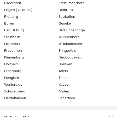
Paderborn
Kreis Paderborn
Hagen (Delbrück)
Delbrück
Rietberg
Salzkotten
Büren
Geseke
Bad Driburg
Bad Lippspringe
Steinheim
Wünnenberg
Lichtenau
Willebadessen
Prövenholz
Eringerfeld
Kleinenberg
Neuböddeken
Holtheim
Brenken
Erpenburg
Atteln
Henglarn
Tindeln
Westereiden
Kussel
Schürenberg
Ahden
Hardehausen
Scherfede