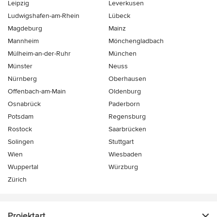
Leipzig
Leverkusen
Ludwigshafen-am-Rhein
Lübeck
Magdeburg
Mainz
Mannheim
Mönchen­gladbach
Mülheim-an-der-Ruhr
München
Münster
Neuss
Nürnberg
Oberhausen
Offenbach-am-Main
Oldenburg
Osnabrück
Paderborn
Potsdam
Regensburg
Rostock
Saarbrücken
Solingen
Stuttgart
Wien
Wiesbaden
Wuppertal
Würzburg
Zürich
Projektart