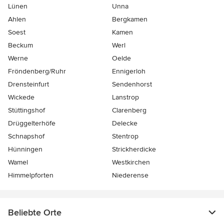
Lünen
Unna
Ahlen
Bergkamen
Soest
Kamen
Beckum
Werl
Werne
Oelde
Fröndenberg/Ruhr
Ennigerloh
Drensteinfurt
Sendenhorst
Wickede
Lanstrop
Stüttingshof
Clarenberg
Drüggelterhöfe
Delecke
Schnapshof
Stentrop
Hünningen
Strickherdicke
Wamel
Westkirchen
Himmelpforten
Niederense
Beliebte Orte