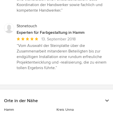
5
Koordination der Handwerker sowie fachlich und
Sternen
kompetente Handwerker.”
Stonetouch
Experten für Farbgestaltung in Hamm
Durchschnittliche
13. September 2018
Bewertung:
“Vom Auswahl der Steinplatte über die
5
Zusammenarbeit mitanderen Beteiligten bis zur
von
endgültigen Installation eine rundum erfreuliche
5
Projektentwicklung und -realisierung, die zu einem
Sternen
tollen Ergebnis führte.”
Orte in der Nähe
Hamm
Kreis Unna