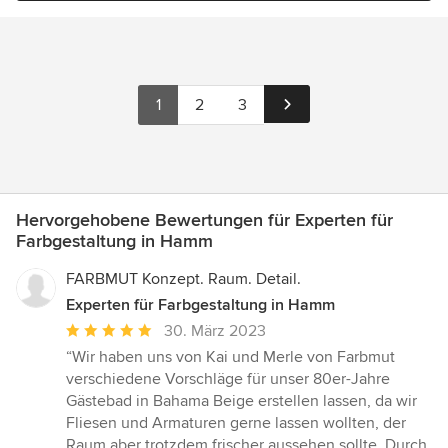
1
2
3
Hervorgehobene Bewertungen für Experten für
Farbgestaltung in Hamm
FARBMUT Konzept. Raum. Detail.
Experten für Farbgestaltung in Hamm
Durchschnittliche
30. März 2023
Bewertung:
“Wir haben uns von Kai und Merle von Farbmut
5
verschiedene Vorschläge für unser 80er-Jahre
von
Gästebad in Bahama Beige erstellen lassen, da wir
5
Fliesen und Armaturen gerne lassen wollten, der
Sternen
Raum aber trotzdem frischer aussehen sollte. Durch