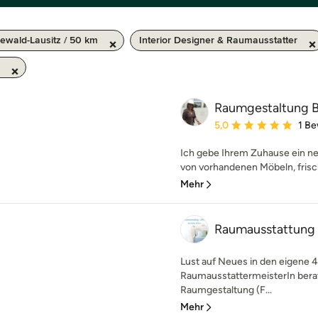
ewald-Lausitz / 50 km
Interior Designer & Raumausstatter
Raumgestaltung Bi
Durchschnittliche Bewe
5,0
1 B
Ich gebe Ihrem Zuhause ein ne
von vorhandenen Möbeln, frisc
Mehr
Raumausstattung 
Lust auf Neues in den eigene 
RaumausstattermeisterIn berat
Raumgestaltung (F...
Mehr