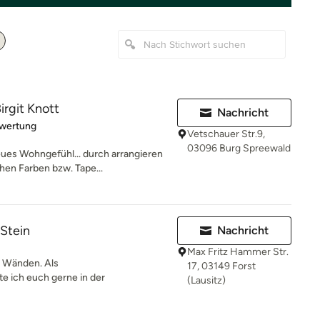
rgit Knott
Nachricht
rtung: 5 von 5 Sternen
ewertung
Vetschauer Str.9,
03096 Burg Spreewald
ues Wohngefühl... durch arrangieren
hen Farben bzw. Tape...
Stein
Nachricht
Max Fritz Hammer Str.
4 Wänden. Als
17, 03149 Forst
e ich euch gerne in der
(Lausitz)