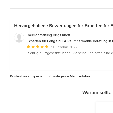
Hervorgehobene Bewertungen für Experten für F
Raumgestaltung Birgit Knott
Experten für Feng Shui & Raumharmonie Beratung in 
Durchschnittliche
11. Februar 2022
Bewertung:
“Sehr gut umgesetzte Ideen. Vielseitig und offen sind d
5
von
5
Sternen
Kostenloses Expertenprofil anlegen –
Mehr erfahren
Warum sollten