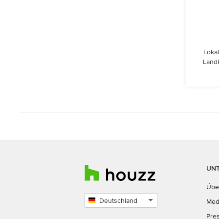
Lokal
Landk
UN
Übe
Deutschland
Med
Land
Pre