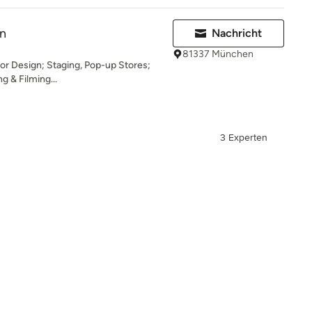
gn
Nachricht
81337 München
ior Design; Staging, Pop-up Stores;
 & Filming...
3 Experten