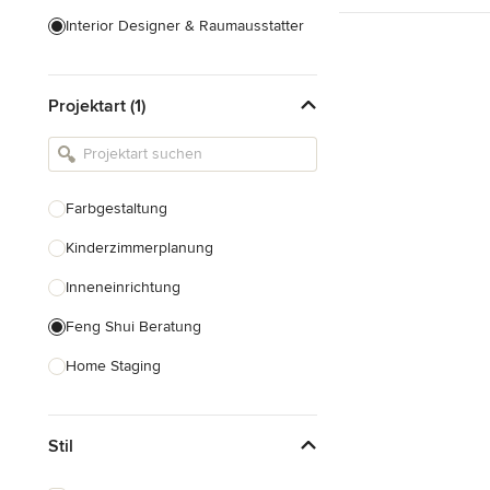
Interior Designer & Raumausstatter
Küchenplanung
Projektart (1)
Landschaftsarchitekten
Armaturen & Sanitärbedarf
Beleuchtung
Farbgestaltung
Einbauschränke
Kinderzimmerplanung
Alle anzeigen
Inneneinrichtung
Feng Shui Beratung
Home Staging
Design-Beratung
Stil
Alle anzeigen