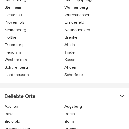
Steinheim
Wünnenberg
Lichtenau
Willebadessen
Prövenholz
Eringerfeld
Kleinenberg
Neuböddeken
Holtheim
Brenken
Erpenburg
Atteln
Henglarn
Tindeln
Westereiden
Kussel
Schürenberg
Ahden
Hardehausen
Scherfede
Beliebte Orte
Aachen
Augsburg
Basel
Berlin
Bielefeld
Bonn
Braunschweig
Bremen