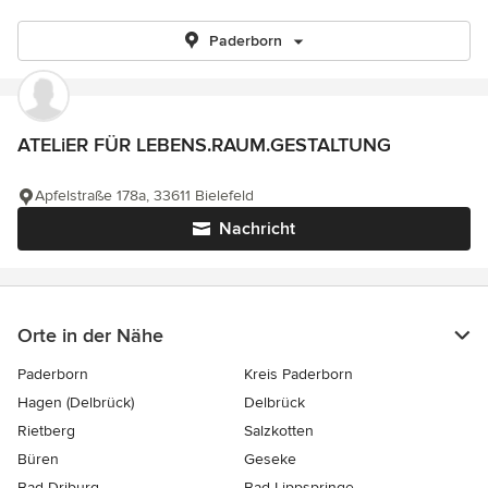
Paderborn
ATELiER FÜR LEBENS.RAUM.GESTALTUNG
Apfelstraße 178a, 33611 Bielefeld
Nachricht
Orte in der Nähe
Paderborn
Kreis Paderborn
Hagen (Delbrück)
Delbrück
Rietberg
Salzkotten
Büren
Geseke
Bad Driburg
Bad Lippspringe