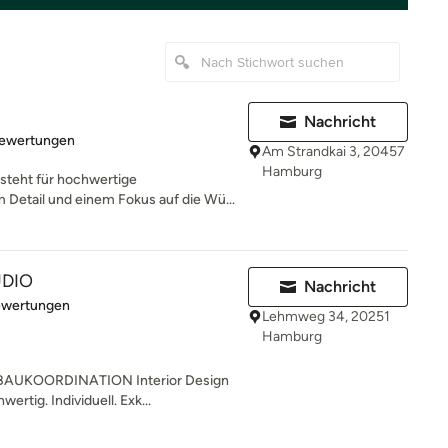
Nachricht
rtung: 5 von 5 Sternen
Bewertungen
Am Strandkai 3, 20457
Hamburg
steht für hochwertige
 Detail und einem Fokus auf die Wü...
UDIO
Nachricht
rtung: 5 von 5 Sternen
ewertungen
Lehmweg 34, 20251
Hamburg
AUKOORDINATION Interior Design
ertig. Individuell. Exk...