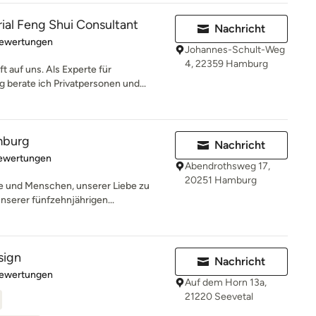
rial Feng Shui Consultant
Nachricht
rtung: 5 von 5 Sternen
Bewertungen
Johannes-Schult-Weg
4, 22359 Hamburg
 auf uns. Als Experte für
berate ich Privatpersonen und...
mburg
Nachricht
rtung: 4.9 von 5 Sternen
Bewertungen
Abendrothsweg 17,
20251 Hamburg
 und Menschen, unserer Liebe zu
nserer fünfzehnjährigen...
sign
Nachricht
rtung: 5 von 5 Sternen
Bewertungen
Auf dem Horn 13a,
21220 Seevetal