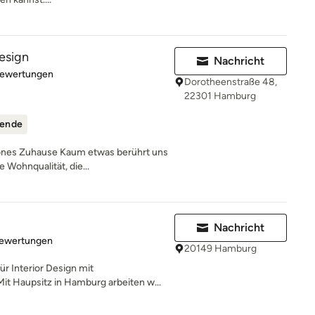
design
Nachricht
rtung: 5 von 5 Sternen
Bewertungen
Dorotheenstraße 48,
22301 Hamburg
ende
hönes Zuhause Kaum etwas berührt uns
 Wohnqualität, die...
Nachricht
rtung: 5 von 5 Sternen
Bewertungen
20149 Hamburg
r Interior Design mit
it Haupsitz in Hamburg arbeiten w...