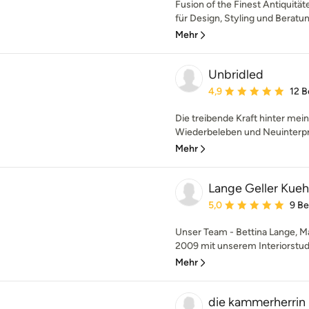
Fusion of the Finest Antiquitä
für Design, Styling und Beratu
Mehr
Unbridled
Durchschnittliche Bewe
4,9
12 
Die treibende Kraft hinter me
Wiederbeleben und Neuinterpre
Mehr
Lange Geller Kuehl
Durchschnittliche Bewe
5,0
9 B
Unser Team - Bettina Lange, Mar
2009 mit unserem Interiorstudio
Mehr
die kammerherrin