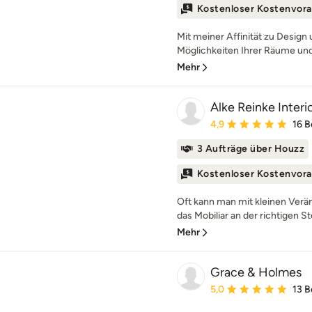
Kostenloser Kostenvora
Mit meiner Affinität zu Design 
Möglichkeiten Ihrer Räume und 
Mehr
Alke Reinke Interi
Durchschnittliche Bewe
4,9
16 
3 Aufträge über Houzz
Kostenloser Kostenvora
Oft kann man mit kleinen Ver
das Mobiliar an der richtigen S
Mehr
Grace & Holmes
Durchschnittliche Bewe
5,0
13 