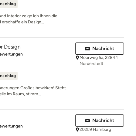
nschlag
und Interior zeige ich Ihnen die
erschaffe ein Design...
or Design
Nachricht
rtung: 4.9 von 5 Sternen
Bewertungen
Moorweg 5a, 22844
Norderstedt
nschlag
änderungen Großes bewirken! Steht
telle im Raum, stimm...
Nachricht
rtung: 5 von 5 Sternen
Bewertungen
20259 Hamburg