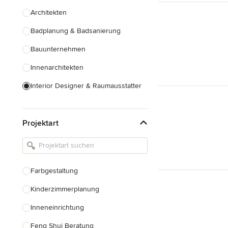
Architekten
Badplanung & Badsanierung
Bauunternehmen
Innenarchitekten
Interior Designer & Raumausstatter
Küchenplanung
Projektart
Landschaftsarchitekten
Armaturen & Sanitärbedarf
Beleuchtung
Farbgestaltung
Einbauschränke
Kinderzimmerplanung
Alle anzeigen
Inneneinrichtung
Feng Shui Beratung