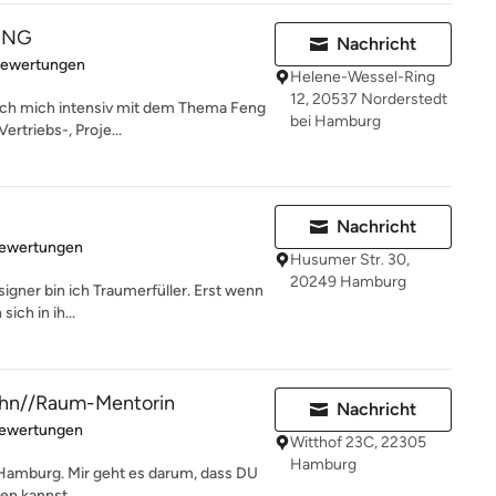
ING
Nachricht
rtung: 5 von 5 Sternen
Bewertungen
Helene-Wessel-Ring
12, 20537 Norderstedt
 ich mich intensiv mit dem Thema Feng
bei Hamburg
ertriebs-, Proje...
Nachricht
rtung: 4.9 von 5 Sternen
Bewertungen
Husumer Str. 30,
20249 Hamburg
signer bin ich Traumerfüller. Erst wenn
ich in ih...
ohn//Raum-Mentorin
Nachricht
rtung: 5 von 5 Sternen
Bewertungen
Witthof 23C, 22305
Hamburg
s Hamburg. Mir geht es darum, dass DU
n kannst....