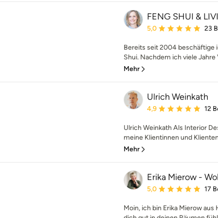
FENG SHUI & LIV
Durchschnittliche Bewe
5,0
23 
Bereits seit 2004 beschäftige
Shui. Nachdem ich viele Jahre V
Mehr
Ulrich Weinkath
Durchschnittliche Bewe
4,9
12 
Ulrich Weinkath Als Interior De
meine Klientinnen und Klienten s
Mehr
Erika Mierow - W
Durchschnittliche Bewe
5,0
17 
Moin, ich bin Erika Mierow au
dich gut in deinen Räumen fühle