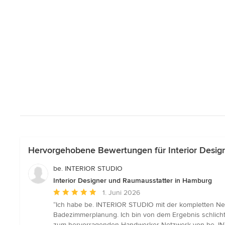
Hervorgehobene Bewertungen für Interior Desig
be. INTERIOR STUDIO
Interior Designer und Raumausstatter in Hamburg
Durchschnittliche
1. Juni 2026
Bewertung:
“Ich habe be. INTERIOR STUDIO mit der kompletten Ne
5
Badezimmerplanung. Ich bin von dem Ergebnis schlicht
von
zum hervorragenden Handwerker Netzwerk von be. INT