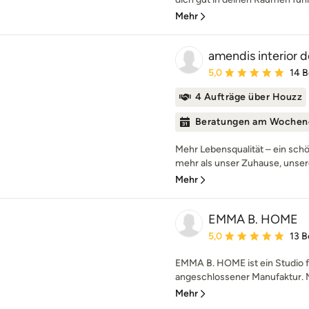
Mehr
amendis interior 
Durchschnittliche Bewe
5,0
14 
4 Aufträge über Houzz
Beratungen am Wochen
Mehr Lebensqualität – ein sc
mehr als unser Zuhause, unsere
Mehr
EMMA B. HOME
Durchschnittliche Bewe
5,0
13 
EMMA B. HOME ist ein Studio fü
angeschlossener Manufaktur. M
Mehr