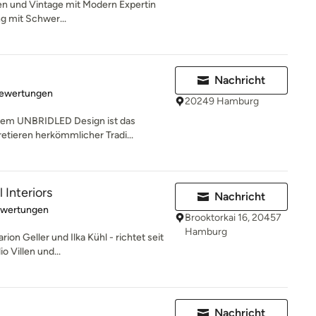
ten und Vintage mit Modern Expertin
ng mit Schwer...
Nachricht
rtung: 4.9 von 5 Sternen
Bewertungen
20249 Hamburg
inem UNBRIDLED Design ist das
tieren herkömmlicher Tradi...
 Interiors
Nachricht
rtung: 5 von 5 Sternen
ewertungen
Brooktorkai 16, 20457
Hamburg
ion Geller und Ilka Kühl - richtet seit
 Villen und...
Nachricht