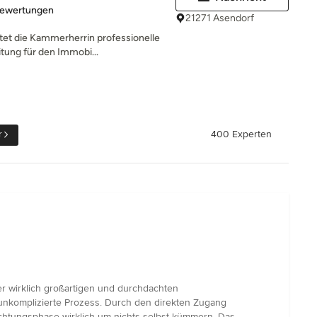
rtung: 5 von 5 Sternen
Bewertungen
21271 Asendorf
t die Kammerherrin professionelle
tung für den Immobi...
r
400 Experten
r wirklich großartigen und durchdachten
 unkomplizierte Prozess. Durch den direkten Zugang
tungsphase wirklich um nichts selbst kümmern. Das