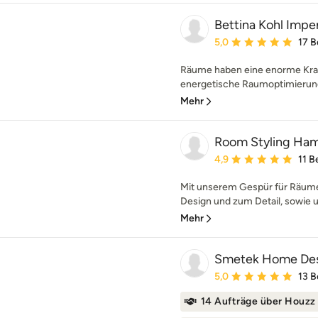
Bettina Kohl Impe
Durchschnittliche Bewe
5,0
17 
Räume haben eine enorme Kraft
energetische Raumoptimierung 
Mehr
Room Styling Ha
Durchschnittliche Bewe
4,9
11 
Mit unserem Gespür für Räume
Design und zum Detail, sowie u
Mehr
Smetek Home De
Durchschnittliche Bewe
5,0
13 
14 Aufträge über Houzz