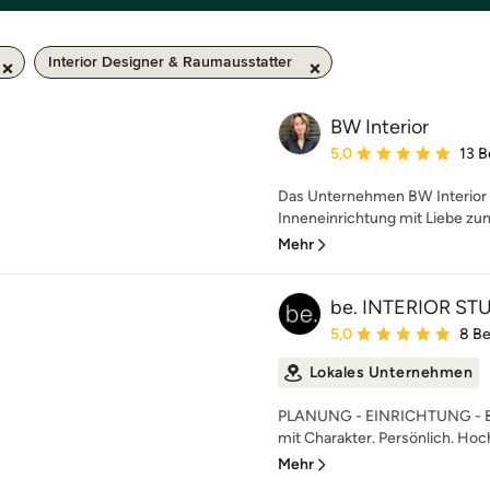
Interior Designer & Raumausstatter
BW Interior
Durchschnittliche Bewe
5,0
13 
Das Unternehmen BW Interior 
Inneneinrichtung mit Liebe zum
Mehr
be. INTERIOR ST
Durchschnittliche Bewe
5,0
8 B
Lokales Unternehmen
PLANUNG - EINRICHTUNG - B
mit Charakter. Persönlich. Hochw
Mehr