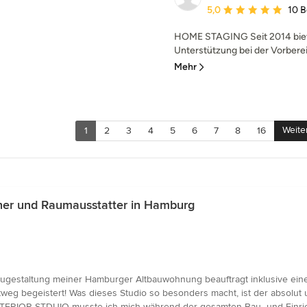
Durchschnittliche Bewe
5,0
10 
HOME STAGING Seit 2014 biete
Unterstützung bei der Vorberei
Mehr
Weite
1
2
3
4
5
6
7
8
16
ner und Raumausstatter in Hamburg
ugestaltung meiner Hamburger Altbauwohnung beauftragt inklusive eine
weg begeistert! Was dieses Studio so besonders macht, ist der absolut
ERIOR STDUIO musste ich mich während der gesamten Bau- und Einrich