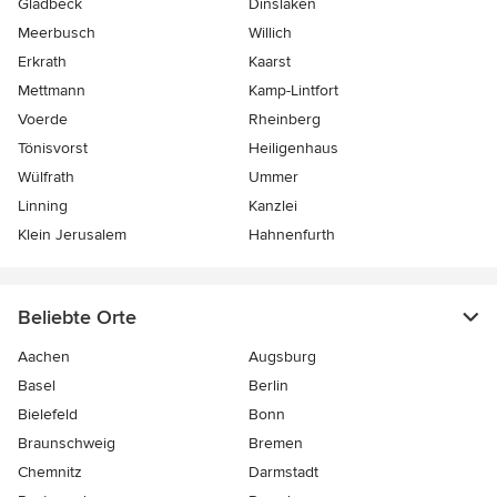
Gladbeck
Dinslaken
Meerbusch
Willich
Erkrath
Kaarst
Mettmann
Kamp-Lintfort
Voerde
Rheinberg
Tönisvorst
Heiligenhaus
Wülfrath
Ummer
Linning
Kanzlei
Klein Jerusalem
Hahnenfurth
Beliebte Orte
Aachen
Augsburg
Basel
Berlin
Bielefeld
Bonn
Braunschweig
Bremen
Chemnitz
Darmstadt