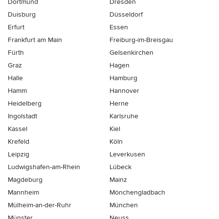
Dortmund
Dresden
Duisburg
Düsseldorf
Erfurt
Essen
Frankfurt am Main
Freiburg-im-Breisgau
Fürth
Gelsenkirchen
Graz
Hagen
Halle
Hamburg
Hamm
Hannover
Heidelberg
Herne
Ingolstadt
Karlsruhe
Kassel
Kiel
Krefeld
Köln
Leipzig
Leverkusen
Ludwigshafen-am-Rhein
Lübeck
Magdeburg
Mainz
Mannheim
Mönchen­gladbach
Mülheim-an-der-Ruhr
München
Münster
Neuss