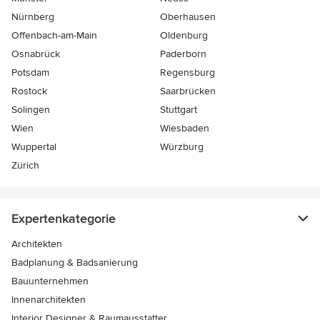
Nürnberg
Oberhausen
Offenbach-am-Main
Oldenburg
Osnabrück
Paderborn
Potsdam
Regensburg
Rostock
Saarbrücken
Solingen
Stuttgart
Wien
Wiesbaden
Wuppertal
Würzburg
Zürich
Expertenkategorie
Architekten
Badplanung & Badsanierung
Bauunternehmen
Innenarchitekten
Interior Designer & Raumausstatter