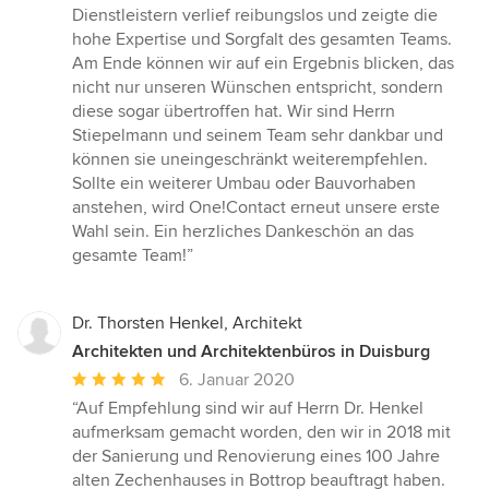
Dienstleistern verlief reibungslos und zeigte die
hohe Expertise und Sorgfalt des gesamten Teams.
Am Ende können wir auf ein Ergebnis blicken, das
nicht nur unseren Wünschen entspricht, sondern
diese sogar übertroffen hat. Wir sind Herrn
Stiepelmann und seinem Team sehr dankbar und
können sie uneingeschränkt weiterempfehlen.
Sollte ein weiterer Umbau oder Bauvorhaben
anstehen, wird One!Contact erneut unsere erste
Wahl sein. Ein herzliches Dankeschön an das
gesamte Team!”
Dr. Thorsten Henkel, Architekt
Architekten und Architektenbüros in Duisburg
Durchschnittliche
6. Januar 2020
Bewertung:
“Auf Empfehlung sind wir auf Herrn Dr. Henkel
5
aufmerksam gemacht worden, den wir in 2018 mit
von
der Sanierung und Renovierung eines 100 Jahre
5
alten Zechenhauses in Bottrop beauftragt haben.