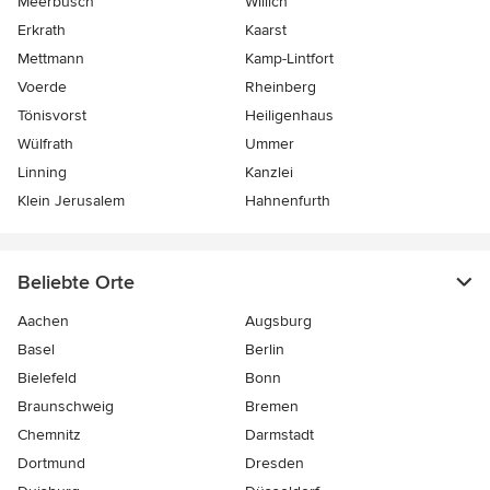
Meerbusch
Willich
Erkrath
Kaarst
Mettmann
Kamp-Lintfort
Voerde
Rheinberg
Tönisvorst
Heiligenhaus
Wülfrath
Ummer
Linning
Kanzlei
Klein Jerusalem
Hahnenfurth
Beliebte Orte
Aachen
Augsburg
Basel
Berlin
Bielefeld
Bonn
Braunschweig
Bremen
Chemnitz
Darmstadt
Dortmund
Dresden