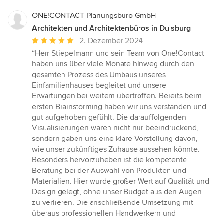
ONE!CONTACT-Planungsbüro GmbH
Architekten und Architektenbüros in Duisburg
Durchschnittliche
2. Dezember 2024
Bewertung:
“Herr Stiepelmann und sein Team von One!Contact
5
haben uns über viele Monate hinweg durch den
von
gesamten Prozess des Umbaus unseres
5
Einfamilienhauses begleitet und unsere
Sternen
Erwartungen bei weitem übertroffen. Bereits beim
ersten Brainstorming haben wir uns verstanden und
gut aufgehoben gefühlt. Die darauffolgenden
Visualisierungen waren nicht nur beeindruckend,
sondern gaben uns eine klare Vorstellung davon,
wie unser zukünftiges Zuhause aussehen könnte.
Besonders hervorzuheben ist die kompetente
Beratung bei der Auswahl von Produkten und
Materialien. Hier wurde großer Wert auf Qualität und
Design gelegt, ohne unser Budget aus den Augen
zu verlieren. Die anschließende Umsetzung mit
überaus professionellen Handwerkern und