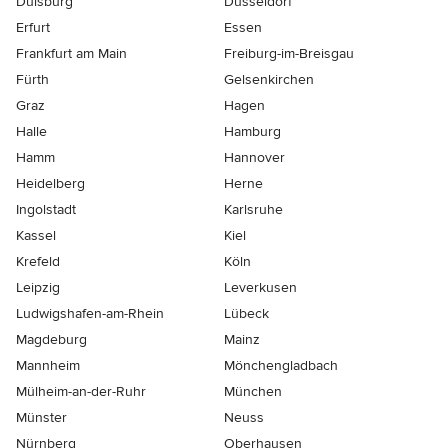
Duisburg
Düsseldorf
Erfurt
Essen
Frankfurt am Main
Freiburg-im-Breisgau
Fürth
Gelsenkirchen
Graz
Hagen
Halle
Hamburg
Hamm
Hannover
Heidelberg
Herne
Ingolstadt
Karlsruhe
Kassel
Kiel
Krefeld
Köln
Leipzig
Leverkusen
Ludwigshafen-am-Rhein
Lübeck
Magdeburg
Mainz
Mannheim
Mönchen­gladbach
Mülheim-an-der-Ruhr
München
Münster
Neuss
Nürnberg
Oberhausen