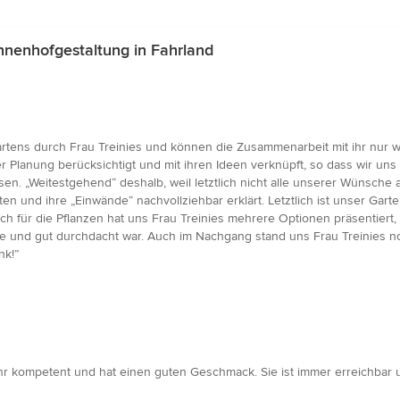
nnenhofgestaltung in Fahrland
Gartens durch Frau Treinies und können die Zusammenarbeit mit ihr nur 
r Planung berücksichtigt und mit ihren Ideen verknüpft, so dass wir un
en. „Weitestgehend“ deshalb, weil letztlich nicht alle unserer Wünsche
en und ihre „Einwände“ nachvollziehbar erklärt. Letztlich ist unser Gar
auch für die Pflanzen hat uns Frau Treinies mehrere Optionen präsentiert
 hatte und gut durchdacht war. Auch im Nachgang stand uns Frau Treinies 
nk!”
r kompetent und hat einen guten Geschmack. Sie ist immer erreichbar un