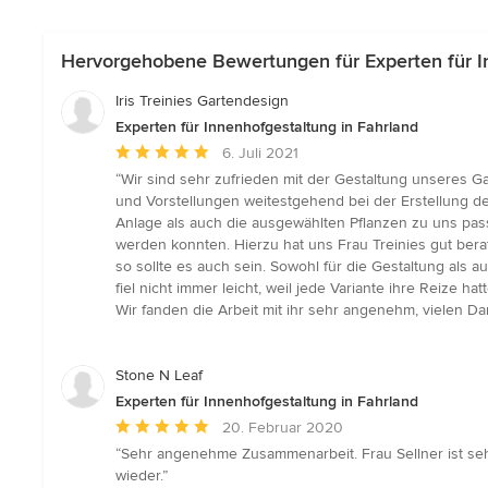
Hervorgehobene Bewertungen für Experten für I
Iris Treinies Gartendesign
Experten für Innenhofgestaltung in Fahrland
Durchschnittliche
6. Juli 2021
Bewertung:
“Wir sind sehr zufrieden mit der Gestaltung unseres 
5
und Vorstellungen weitestgehend bei der Erstellung de
von
Anlage als auch die ausgewählten Pflanzen zu uns pass
5
werden konnten. Hierzu hat uns Frau Treinies gut berat
Sternen
so sollte es auch sein. Sowohl für die Gestaltung als 
fiel nicht immer leicht, weil jede Variante ihre Reize
Wir fanden die Arbeit mit ihr sehr angenehm, vielen Da
Stone N Leaf
Experten für Innenhofgestaltung in Fahrland
Durchschnittliche
20. Februar 2020
Bewertung:
“Sehr angenehme Zusammenarbeit. Frau Sellner ist seh
5
wieder.”