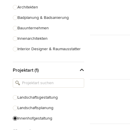
Architekten
Badplanung & Badsanierung
Bauunternehmen
Innenarchitekten
Interior Designer & Raumausstatter
Küchenplanung
Projektart (1)
Landschaftsarchitekten
Armaturen & Sanitärbedarf
Beleuchtung
Landschaftsgestaltung
Einbauschränke
Landschaftsplanung
Alle anzeigen
Innenhofgestaltung