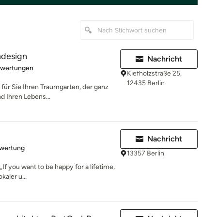
endesign
Nachricht
rtung: 5 von 5 Sternen
ewertungen
Kiefholzstraße 25,
12435 Berlin
t für Sie Ihren Traumgarten, der ganz
d Ihren Lebens...
Nachricht
rtung: 5 von 5 Sternen
ewertung
13357 Berlin
f you want to be happy for a lifetime,
kaler u...