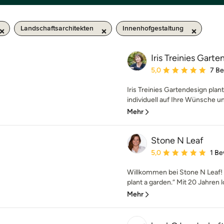
Landschaftsarchitekten
Innenhofgestaltung
Iris Treinies Gart
Durchschnittliche Bewe
5,0
7 B
Iris Treinies Gartendesign plan
individuell auf Ihre Wünsche un
Mehr
Stone N Leaf
Durchschnittliche Bewe
5,0
1 B
Willkommen bei Stone N Leaf! „I
plant a garden.“ Mit 20 Jahren lo
Mehr