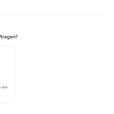
ftragen?
n von