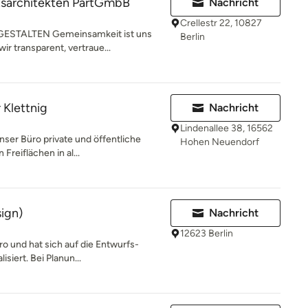
sarchitekten PartGmbB
Nachricht
Crellestr 22, 10827
STALTEN Gemeinsamkeit ist uns
Berlin
ir transparent, vertraue...
 Klettnig
Nachricht
Lindenallee 38, 16562
nser Büro private und öffentliche
Hohen Neuendorf
Freiflächen in al...
sign)
Nachricht
12623 Berlin
ro und hat sich auf die Entwurfs-
isiert. Bei Planun...