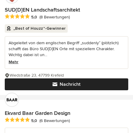
SUD[D]EN Landschaftsarchitekt
Durchschnittliche Bewertung: 5 von 5 Sternen
5,0
(8 Bewertungen)
„Best of Houzz“-Gewinner
Abgeleitet von dem englischen Begriff „suddenly“ (plötzlich)
schafft das Büro SUD[D]EN Orte mit speziellem Charakter.
Wichtig dabei ist un...
Mehr
Wiedstraße 23, 47799 Krefeld
Nachricht
Ekvard Baar Garden Design
Durchschnittliche Bewertung: 5 von 5 Sternen
5,0
(6 Bewertungen)