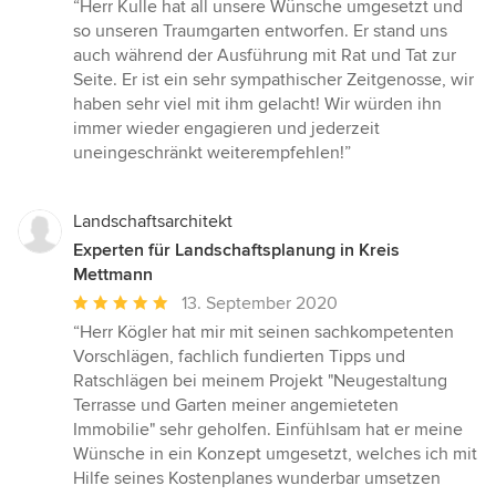
Bewertung:
“Herr Kulle hat all unsere Wünsche umgesetzt und
5
so unseren Traumgarten entworfen. Er stand uns
von
auch während der Ausführung mit Rat und Tat zur
5
Seite. Er ist ein sehr sympathischer Zeitgenosse, wir
Sternen
haben sehr viel mit ihm gelacht! Wir würden ihn
immer wieder engagieren und jederzeit
uneingeschränkt weiterempfehlen!”
Landschaftsarchitekt
Experten für Landschaftsplanung in Kreis
Mettmann
Durchschnittliche
13. September 2020
Bewertung:
“Herr Kögler hat mir mit seinen sachkompetenten
5
Vorschlägen, fachlich fundierten Tipps und
von
Ratschlägen bei meinem Projekt "Neugestaltung
5
Terrasse und Garten meiner angemieteten
Sternen
Immobilie" sehr geholfen. Einfühlsam hat er meine
Wünsche in ein Konzept umgesetzt, welches ich mit
Hilfe seines Kostenplanes wunderbar umsetzen