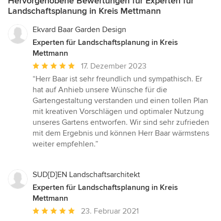
Hervorgehobene Bewertungen für Experten für
Landschaftsplanung in Kreis Mettmann
Ekvard Baar Garden Design
Experten für Landschaftsplanung in Kreis
Mettmann
Durchschnittliche
17. Dezember 2023
Bewertung:
“Herr Baar ist sehr freundlich und sympathisch. Er
5
hat auf Anhieb unsere Wünsche für die
von
Gartengestaltung verstanden und einen tollen Plan
5
mit kreativen Vorschlägen und optimaler Nutzung
Sternen
unseres Gartens entworfen. Wir sind sehr zufrieden
mit dem Ergebnis und können Herr Baar wärmstens
weiter empfehlen.”
SUD[D]EN Landschaftsarchitekt
Experten für Landschaftsplanung in Kreis
Mettmann
Durchschnittliche
23. Februar 2021