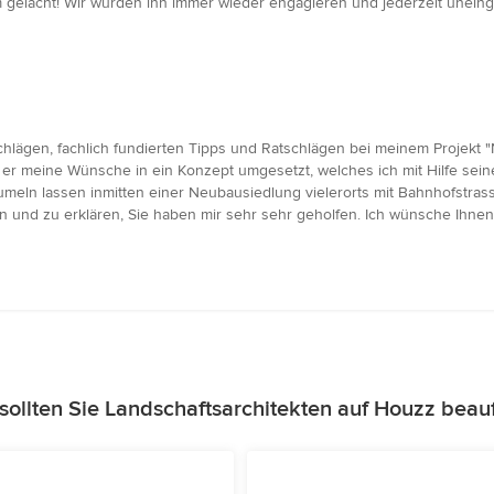
m gelacht! Wir würden ihn immer wieder engagieren und jederzeit unein
chlägen, fachlich fundierten Tipps und Ratschlägen bei meinem Projekt
t er meine Wünsche in ein Konzept umgesetzt, welches ich mit Hilfe se
n lassen inmitten einer Neubausiedlung vielerorts mit Bahnhofstrassenop
und zu erklären, Sie haben mir sehr sehr geholfen. Ich wünsche Ihnen al
ollten Sie Landschaftsarchitekten auf Houzz beau