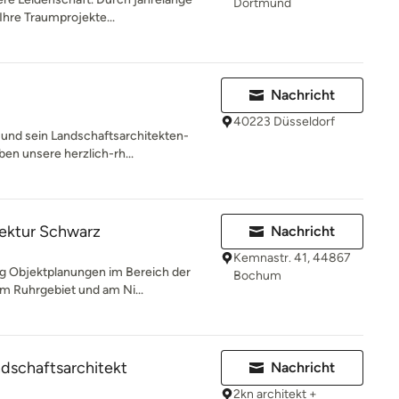
Dortmund
Ihre Traumprojekte...
Nachricht
40223 Düsseldorf
 und sein Landschaftsarchitekten-
en unsere herzlich-rh...
tektur Schwarz
Nachricht
Kemnastr. 41, 44867
ig Objektplanungen im Bereich der
Bochum
m Ruhrgebiet und am Ni...
ndschaftsarchitekt
Nachricht
2kn architekt +