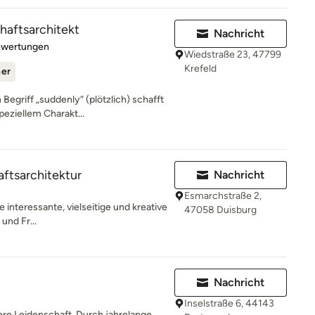
aftsarchitekt
Nachricht
rtung: 5 von 5 Sternen
ewertungen
Wiedstraße 23, 47799
Krefeld
ner
Begriff „suddenly“ (plötzlich) schafft
eziellem Charakt...
tsarchitektur
Nachricht
Esmarchstraße 2,
 interessante, vielseitige und kreative
47058 Duisburg
und Fr...
Nachricht
Inselstraße 6, 44143
ere Leidenschaft. Durch jahrelange