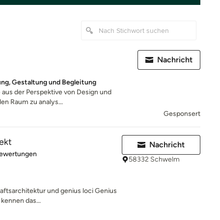
Nachricht
ung, Gestaltung und Begleitung
 aus der Perspektive von Design und
den Raum zu analys...
Gesponsert
ekt
Nachricht
rtung: 4.9 von 5 Sternen
Bewertungen
58332 Schwelm
ftsarchitektur und genius loci Genius
 kennen das...