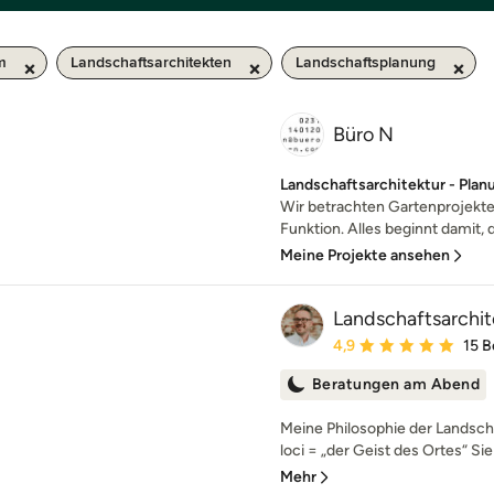
m
Landschaftsarchitekten
Landschaftsplanung
Büro N
Landschaftsarchitektur - Plan
Wir betrachten Gartenprojekte
Funktion. Alles beginnt damit, 
Meine Projekte ansehen
Landschaftsarchit
Durchschnittliche Bewe
4,9
15 
Beratungen am Abend
Meine Philosophie der Landscha
loci = „der Geist des Ortes“ Sie
Mehr