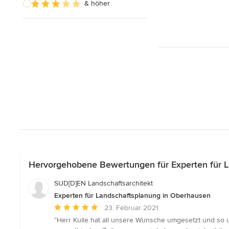
& höher
Hervorgehobene Bewertungen für Experten für 
SUD[D]EN Landschaftsarchitekt
Experten für Landschaftsplanung in Oberhausen
Durchschnittliche
23. Februar 2021
Bewertung:
“Herr Kulle hat all unsere Wünsche umgesetzt und so u
5