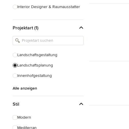
Interior Designer & Raumausstatter
Küchenplanung
Projektart (1)
Landschaftsarchitekten
Armaturen & Sanitärbedarf
Beleuchtung
Landschaftsgestaltung
Einbauschränke
Landschaftsplanung
Alle anzeigen
Innenhofgestaltung
Alle anzeigen
Stil
Modern
Mediterran