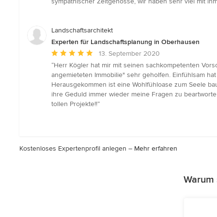
sympathischer Zeitgenosse, wir haben sehr viel mit ih
von
5
Sternen
Landschaftsarchitekt
Experten für Landschaftsplanung in Oberhausen
Durchschnittliche
13. September 2020
Bewertung:
“Herr Kögler hat mir mit seinen sachkompetenten Vors
5
angemieteten Immobilie" sehr geholfen. Einfühlsam ha
von
Herausgekommen ist eine Wohlfühloase zum Seele baumel
5
ihre Geduld immer wieder meine Fragen zu beartworten 
Sternen
tollen Projekte!!”
Kostenloses Expertenprofil anlegen –
Mehr erfahren
Warum s