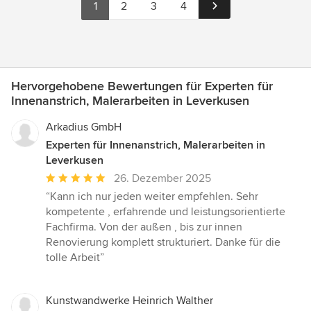
1
2
3
4
Hervorgehobene Bewertungen für Experten für
Innenanstrich, Malerarbeiten in Leverkusen
Arkadius GmbH
Experten für Innenanstrich, Malerarbeiten in
Leverkusen
Durchschnittliche
26. Dezember 2025
Bewertung:
“Kann ich nur jeden weiter empfehlen. Sehr
5
kompetente , erfahrende und leistungsorientierte
von
Fachfirma. Von der außen , bis zur innen
5
Renovierung komplett strukturiert. Danke für die
Sternen
tolle Arbeit”
Kunstwandwerke Heinrich Walther