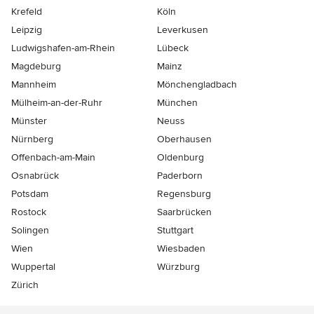
Krefeld
Köln
Leipzig
Leverkusen
Ludwigshafen-am-Rhein
Lübeck
Magdeburg
Mainz
Mannheim
Mönchen­gladbach
Mülheim-an-der-Ruhr
München
Münster
Neuss
Nürnberg
Oberhausen
Offenbach-am-Main
Oldenburg
Osnabrück
Paderborn
Potsdam
Regensburg
Rostock
Saarbrücken
Solingen
Stuttgart
Wien
Wiesbaden
Wuppertal
Würzburg
Zürich