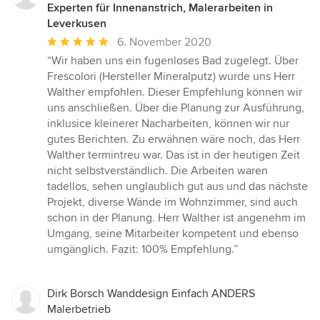
Experten für Innenanstrich, Malerarbeiten in
Leverkusen
Durchschnittliche
6. November 2020
Bewertung:
“Wir haben uns ein fugenloses Bad zugelegt. Über
5
Frescolori (Hersteller Mineralputz) wurde uns Herr
von
Walther empfohlen. Dieser Empfehlung können wir
5
uns anschließen. Über die Planung zur Ausführung,
Sternen
inklusice kleinerer Nacharbeiten, können wir nur
gutes Berichten. Zu erwähnen wäre noch, das Herr
Walther termintreu war. Das ist in der heutigen Zeit
nicht selbstverständlich. Die Arbeiten waren
tadellos, sehen unglaublich gut aus und das nächste
Projekt, diverse Wände im Wohnzimmer, sind auch
schon in der Planung. Herr Walther ist angenehm im
Umgang, seine Mitarbeiter kompetent und ebenso
umgänglich. Fazit: 100% Empfehlung.”
Dirk Borsch Wanddesign Einfach ANDERS
Malerbetrieb