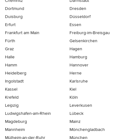
Chemnitz
Darmstadt
Dortmund
Dresden
Duisburg
Düsseldorf
Erfurt
Essen
Frankfurt am Main
Freiburg-im-Breisgau
Fürth
Gelsenkirchen
Graz
Hagen
Halle
Hamburg
Hamm
Hannover
Heidelberg
Herne
Ingolstadt
Karlsruhe
Kassel
Kiel
Krefeld
Köln
Leipzig
Leverkusen
Ludwigshafen-am-Rhein
Lübeck
Magdeburg
Mainz
Mannheim
Mönchen­gladbach
Mülheim-an-der-Ruhr
München