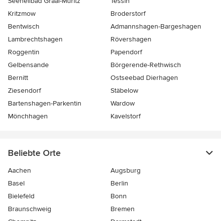
Seeheilbad Graal-Müritz
Tessin
Kritzmow
Broderstorf
Bentwisch
Admannshagen-Bargeshagen
Lambrechtshagen
Rövershagen
Roggentin
Papendorf
Gelbensande
Börgerende-Rethwisch
Bernitt
Ostseebad Dierhagen
Ziesendorf
Stäbelow
Bartenshagen-Parkentin
Wardow
Mönchhagen
Kavelstorf
Beliebte Orte
Aachen
Augsburg
Basel
Berlin
Bielefeld
Bonn
Braunschweig
Bremen