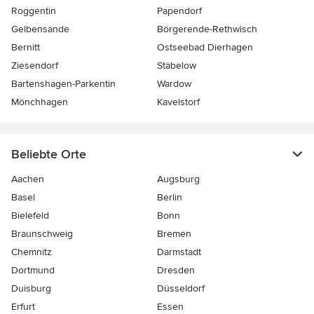
Roggentin
Papendorf
Gelbensande
Börgerende-Rethwisch
Bernitt
Ostseebad Dierhagen
Ziesendorf
Stäbelow
Bartenshagen-Parkentin
Wardow
Mönchhagen
Kavelstorf
Beliebte Orte
Aachen
Augsburg
Basel
Berlin
Bielefeld
Bonn
Braunschweig
Bremen
Chemnitz
Darmstadt
Dortmund
Dresden
Duisburg
Düsseldorf
Erfurt
Essen