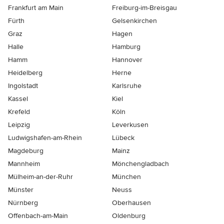
Frankfurt am Main
Freiburg-im-Breisgau
Fürth
Gelsenkirchen
Graz
Hagen
Halle
Hamburg
Hamm
Hannover
Heidelberg
Herne
Ingolstadt
Karlsruhe
Kassel
Kiel
Krefeld
Köln
Leipzig
Leverkusen
Ludwigshafen-am-Rhein
Lübeck
Magdeburg
Mainz
Mannheim
Mönchen­gladbach
Mülheim-an-der-Ruhr
München
Münster
Neuss
Nürnberg
Oberhausen
Offenbach-am-Main
Oldenburg