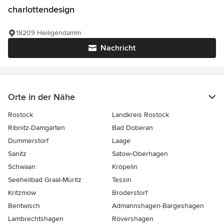
charlottendesign
18209 Heiligendamm
Nachricht
Orte in der Nähe
Rostock
Landkreis Rostock
Ribnitz-Damgarten
Bad Doberan
Dummerstorf
Laage
Sanitz
Satow-Oberhagen
Schwaan
Kröpelin
Seeheilbad Graal-Müritz
Tessin
Kritzmow
Broderstorf
Bentwisch
Admannshagen-Bargeshagen
Lambrechtshagen
Rövershagen