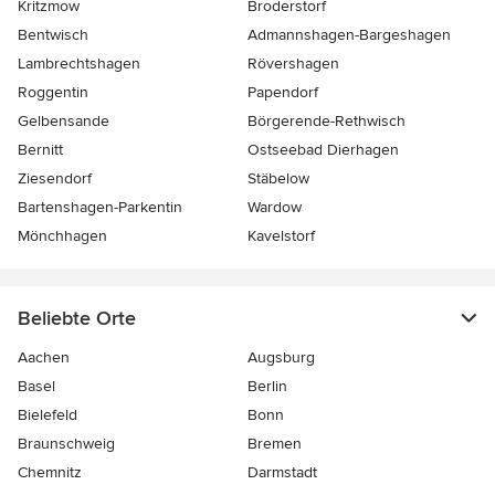
Kritzmow
Broderstorf
Bentwisch
Admannshagen-Bargeshagen
Lambrechtshagen
Rövershagen
Roggentin
Papendorf
Gelbensande
Börgerende-Rethwisch
Bernitt
Ostseebad Dierhagen
Ziesendorf
Stäbelow
Bartenshagen-Parkentin
Wardow
Mönchhagen
Kavelstorf
Beliebte Orte
Aachen
Augsburg
Basel
Berlin
Bielefeld
Bonn
Braunschweig
Bremen
Chemnitz
Darmstadt