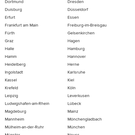
Dortmund
Dresden
Duisburg
Düsseldorf
Erfurt
Essen
Frankfurt am Main
Freiburg-im-Breisgau
Fürth
Gelsenkirchen
Graz
Hagen
Halle
Hamburg
Hamm
Hannover
Heidelberg
Herne
Ingolstadt
Karlsruhe
Kassel
Kiel
Krefeld
Köln
Leipzig
Leverkusen
Ludwigshafen-am-Rhein
Lübeck
Magdeburg
Mainz
Mannheim
Mönchen­gladbach
Mülheim-an-der-Ruhr
München
Münster
Neuss