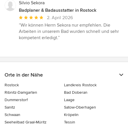
Silvio Sekora
Badplaner & Badausstatter in Rostock
Durchschnittliche
2. April 2026
Bewertung:
“Wir können Herrn Sekora nur empfehlen. Die
5
Arbeiten in unserem Bad wurden schnell und sehr
von
kompetent erledigt.”
5
Sternen
Orte in der Nähe
Rostock
Landkreis Rostock
Ribnitz-Damgarten
Bad Doberan
Dummerstorf
Laage
Sanitz
Satow-Oberhagen
Schwaan
Kröpelin
Seeheilbad Graal-Müritz
Tessin