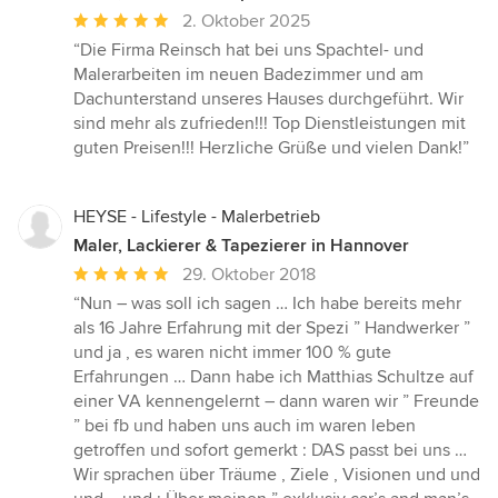
Durchschnittliche
2. Oktober 2025
Bewertung:
“Die Firma Reinsch hat bei uns Spachtel- und
5
Malerarbeiten im neuen Badezimmer und am
von
Dachunterstand unseres Hauses durchgeführt. Wir
5
sind mehr als zufrieden!!! Top Dienstleistungen mit
Sternen
guten Preisen!!! Herzliche Grüße und vielen Dank!”
HEYSE - Lifestyle - Malerbetrieb
Maler, Lackierer & Tapezierer in Hannover
Durchschnittliche
29. Oktober 2018
Bewertung:
“Nun – was soll ich sagen … Ich habe bereits mehr
5
als 16 Jahre Erfahrung mit der Spezi ” Handwerker ”
von
und ja , es waren nicht immer 100 % gute
5
Erfahrungen … Dann habe ich Matthias Schultze auf
Sternen
einer VA kennengelernt – dann waren wir ” Freunde
” bei fb und haben uns auch im waren leben
getroffen und sofort gemerkt : DAS passt bei uns …
Wir sprachen über Träume , Ziele , Visionen und und