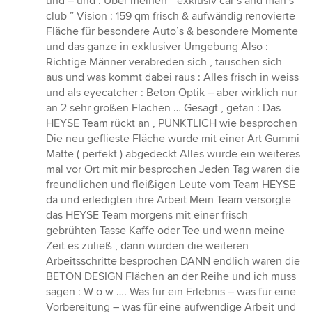
und – und : Über meinen ” exklusiv car’s and man’s
club ” Vision : 159 qm frisch & aufwändig renovierte
Fläche für besondere Auto’s & besondere Momente
und das ganze in exklusiver Umgebung Also :
Richtige Männer verabreden sich , tauschen sich
aus und was kommt dabei raus : Alles frisch in weiss
und als eyecatcher : Beton Optik – aber wirklich nur
an 2 sehr großen Flächen … Gesagt , getan : Das
HEYSE Team rückt an , PÜNKTLICH wie besprochen
Die neu geflieste Fläche wurde mit einer Art Gummi
Matte ( perfekt ) abgedeckt Alles wurde ein weiteres
mal vor Ort mit mir besprochen Jeden Tag waren die
freundlichen und fleißigen Leute vom Team HEYSE
da und erledigten ihre Arbeit Mein Team versorgte
das HEYSE Team morgens mit einer frisch
gebrühten Tasse Kaffe oder Tee und wenn meine
Zeit es zuließ , dann wurden die weiteren
Arbeitsschritte besprochen DANN endlich waren die
BETON DESIGN Flächen an der Reihe und ich muss
sagen : W o w …. Was für ein Erlebnis – was für eine
Vorbereitung – was für eine aufwendige Arbeit und