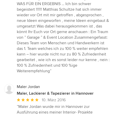
WAS FÜR EIN ERGEBNIS … Ich bin schwer
begeistert !!!!!! Matthias Schultze hat sich immer
wieder vor Ort mit mir getroffen , abgesprochen ,
neue Ideen eingeworfen , meine Ideen eingebaut &
umgesetzt Was dabei herausgekommen ist , das
könnt Ihr Euch vor Ort gerne anschauen : Ein Traum
von ” Garage ” & Event Location Zusammengefasst:
Dieses Team von Menschen und Handwerkern ist
das 1. Team welches ich zu 100 % weiter empfehlen
kann – hier wurde nicht nur zu 80 % Zufriedenheit
gearbeitet , wie ich es sonst leider nur kenne , nein :
100 % Zufriedenheit und 100 %ige
Weiterempfehlung”
Maler Jordan
Maler, Lackierer & Tapezierer in Hannover
Durchschnittliche
10. März 2016
Bewertung:
“Maler Jordan wurde mir in Hannover zur
5
Ausführung eines meiner Interior- Projekte