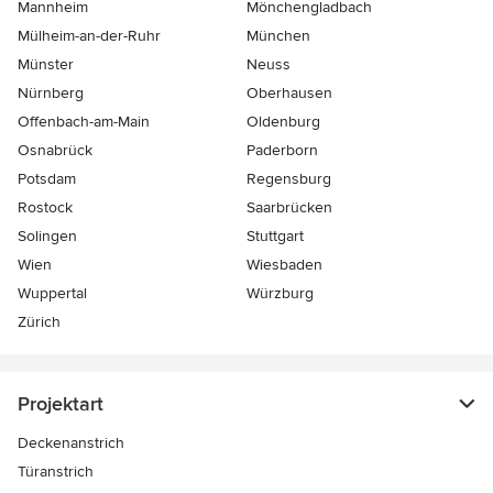
Mannheim
Mönchen­gladbach
Mülheim-an-der-Ruhr
München
Münster
Neuss
Nürnberg
Oberhausen
Offenbach-am-Main
Oldenburg
Osnabrück
Paderborn
Potsdam
Regensburg
Rostock
Saarbrücken
Solingen
Stuttgart
Wien
Wiesbaden
Wuppertal
Würzburg
Zürich
Projektart
Deckenanstrich
Türanstrich