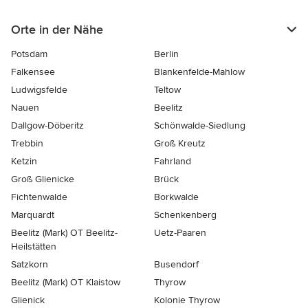
Orte in der Nähe
Potsdam
Berlin
Falkensee
Blankenfelde-Mahlow
Ludwigsfelde
Teltow
Nauen
Beelitz
Dallgow-Döberitz
Schönwalde-Siedlung
Trebbin
Groß Kreutz
Ketzin
Fahrland
Groß Glienicke
Brück
Fichtenwalde
Borkwalde
Marquardt
Schenkenberg
Beelitz (Mark) OT Beelitz-
Uetz-Paaren
Heilstätten
Satzkorn
Busendorf
Beelitz (Mark) OT Klaistow
Thyrow
Glienick
Kolonie Thyrow