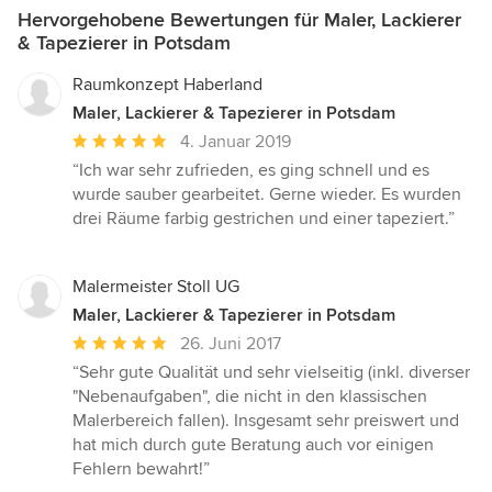
Hervorgehobene Bewertungen für Maler, Lackierer
& Tapezierer in Potsdam
Raumkonzept Haberland
Maler, Lackierer & Tapezierer in Potsdam
Durchschnittliche
4. Januar 2019
Bewertung:
“Ich war sehr zufrieden, es ging schnell und es
5
wurde sauber gearbeitet. Gerne wieder. Es wurden
von
drei Räume farbig gestrichen und einer tapeziert.”
5
Sternen
Malermeister Stoll UG
Maler, Lackierer & Tapezierer in Potsdam
Durchschnittliche
26. Juni 2017
Bewertung:
“Sehr gute Qualität und sehr vielseitig (inkl. diverser
5
"Nebenaufgaben", die nicht in den klassischen
von
Malerbereich fallen). Insgesamt sehr preiswert und
5
hat mich durch gute Beratung auch vor einigen
Sternen
Fehlern bewahrt!”