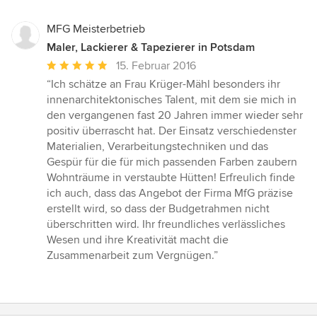
MFG Meisterbetrieb
Maler, Lackierer & Tapezierer in Potsdam
Durchschnittliche
15. Februar 2016
Bewertung:
“Ich schätze an Frau Krüger-Mähl besonders ihr
5
innenarchitektonisches Talent, mit dem sie mich in
von
den vergangenen fast 20 Jahren immer wieder sehr
5
positiv überrascht hat. Der Einsatz verschiedenster
Sternen
Materialien, Verarbeitungstechniken und das
Gespür für die für mich passenden Farben zaubern
Wohnträume in verstaubte Hütten! Erfreulich finde
ich auch, dass das Angebot der Firma MfG präzise
erstellt wird, so dass der Budgetrahmen nicht
überschritten wird. Ihr freundliches verlässliches
Wesen und ihre Kreativität macht die
Zusammenarbeit zum Vergnügen.”