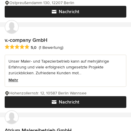
Ostpreußendamm 130, 12207 Berlin
Nachricht
v.-company GmbH
Durchschnittliche Bewertung: 5 von 5 Sternen
5,0
(1 Bewertung)
Unser Maler- und Tapezierbetrieb kann auf mehrjährige
Erfahrung und viele erfolgreich umgesetzte Projekte
zurückblicken. Zufriedene Kunden mot...
Mehr
Hohenzollernstr. 12, 10587 Berlin Wannsee
Nachricht
Atrium Malereibetrieb GmbH