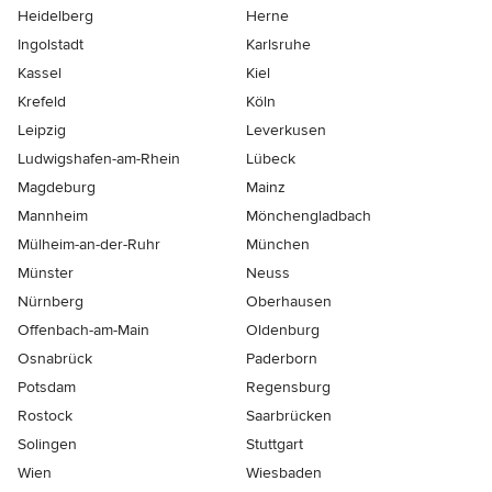
Heidelberg
Herne
Ingolstadt
Karlsruhe
Kassel
Kiel
Krefeld
Köln
Leipzig
Leverkusen
Ludwigshafen-am-Rhein
Lübeck
Magdeburg
Mainz
Mannheim
Mönchen­gladbach
Mülheim-an-der-Ruhr
München
Münster
Neuss
Nürnberg
Oberhausen
Offenbach-am-Main
Oldenburg
Osnabrück
Paderborn
Potsdam
Regensburg
Rostock
Saarbrücken
Solingen
Stuttgart
Wien
Wiesbaden