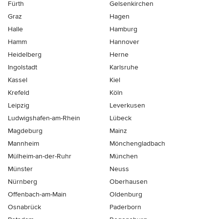
Fürth
Gelsenkirchen
Graz
Hagen
Halle
Hamburg
Hamm
Hannover
Heidelberg
Herne
Ingolstadt
Karlsruhe
Kassel
Kiel
Krefeld
Köln
Leipzig
Leverkusen
Ludwigshafen-am-Rhein
Lübeck
Magdeburg
Mainz
Mannheim
Mönchen­gladbach
Mülheim-an-der-Ruhr
München
Münster
Neuss
Nürnberg
Oberhausen
Offenbach-am-Main
Oldenburg
Osnabrück
Paderborn