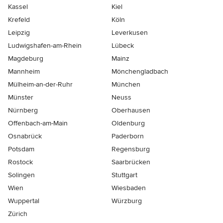
Kassel
Kiel
Krefeld
Köln
Leipzig
Leverkusen
Ludwigshafen-am-Rhein
Lübeck
Magdeburg
Mainz
Mannheim
Mönchen­gladbach
Mülheim-an-der-Ruhr
München
Münster
Neuss
Nürnberg
Oberhausen
Offenbach-am-Main
Oldenburg
Osnabrück
Paderborn
Potsdam
Regensburg
Rostock
Saarbrücken
Solingen
Stuttgart
Wien
Wiesbaden
Wuppertal
Würzburg
Zürich