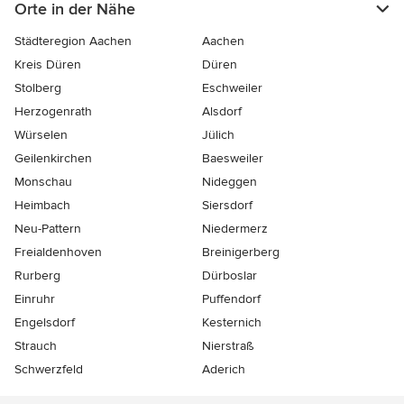
Orte in der Nähe
Städteregion Aachen
Aachen
Kreis Düren
Düren
Stolberg
Eschweiler
Herzogenrath
Alsdorf
Würselen
Jülich
Geilenkirchen
Baesweiler
Monschau
Nideggen
Heimbach
Siersdorf
Neu-Pattern
Niedermerz
Freialdenhoven
Breinigerberg
Rurberg
Dürboslar
Einruhr
Puffendorf
Engelsdorf
Kesternich
Strauch
Nierstraß
Schwerzfeld
Aderich