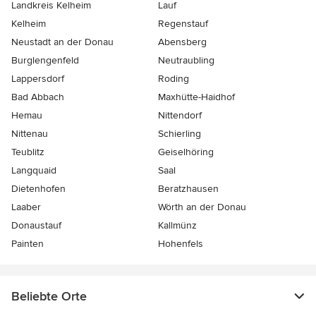
Landkreis Kelheim
Lauf
Kelheim
Regenstauf
Neustadt an der Donau
Abensberg
Burglengenfeld
Neutraubling
Lappersdorf
Roding
Bad Abbach
Maxhütte-Haidhof
Hemau
Nittendorf
Nittenau
Schierling
Teublitz
Geiselhöring
Langquaid
Saal
Dietenhofen
Beratzhausen
Laaber
Wörth an der Donau
Donaustauf
Kallmünz
Painten
Hohenfels
Beliebte Orte