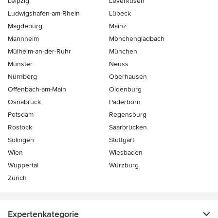
Leipzig
Leverkusen
Ludwigshafen-am-Rhein
Lübeck
Magdeburg
Mainz
Mannheim
Mönchen­gladbach
Mülheim-an-der-Ruhr
München
Münster
Neuss
Nürnberg
Oberhausen
Offenbach-am-Main
Oldenburg
Osnabrück
Paderborn
Potsdam
Regensburg
Rostock
Saarbrücken
Solingen
Stuttgart
Wien
Wiesbaden
Wuppertal
Würzburg
Zürich
Expertenkategorie