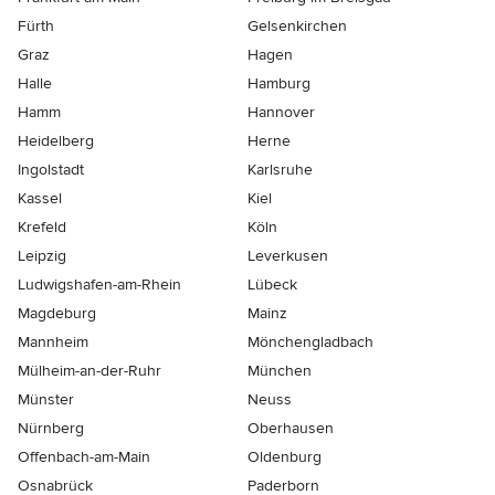
Fürth
Gelsenkirchen
Graz
Hagen
Halle
Hamburg
Hamm
Hannover
Heidelberg
Herne
Ingolstadt
Karlsruhe
Kassel
Kiel
Krefeld
Köln
Leipzig
Leverkusen
Ludwigshafen-am-Rhein
Lübeck
Magdeburg
Mainz
Mannheim
Mönchen­gladbach
Mülheim-an-der-Ruhr
München
Münster
Neuss
Nürnberg
Oberhausen
Offenbach-am-Main
Oldenburg
Osnabrück
Paderborn