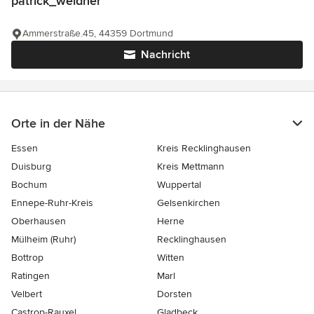
patrick_weidner
Ammerstraße.45, 44359 Dortmund
Nachricht
Orte in der Nähe
Essen
Kreis Recklinghausen
Duisburg
Kreis Mettmann
Bochum
Wuppertal
Ennepe-Ruhr-Kreis
Gelsenkirchen
Oberhausen
Herne
Mülheim (Ruhr)
Recklinghausen
Bottrop
Witten
Ratingen
Marl
Velbert
Dorsten
Castrop-Rauxel
Gladbeck