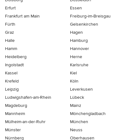
Erfurt
Essen
Frankfurt am Main
Freiburg-im-Breisgau
Fürth
Gelsenkirchen
Graz
Hagen
Halle
Hamburg
Hamm
Hannover
Heidelberg
Herne
Ingolstadt
Karlsruhe
Kassel
Kiel
Krefeld
Köln
Leipzig
Leverkusen
Ludwigshafen-am-Rhein
Lübeck
Magdeburg
Mainz
Mannheim
Mönchen­gladbach
Mülheim-an-der-Ruhr
München
Münster
Neuss
Nürnberg
Oberhausen