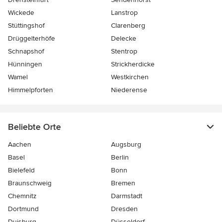
Wickede
Lanstrop
Stüttingshof
Clarenberg
Drüggelterhöfe
Delecke
Schnapshof
Stentrop
Hünningen
Strickherdicke
Wamel
Westkirchen
Himmelpforten
Niederense
Beliebte Orte
Aachen
Augsburg
Basel
Berlin
Bielefeld
Bonn
Braunschweig
Bremen
Chemnitz
Darmstadt
Dortmund
Dresden
Duisburg
Düsseldorf