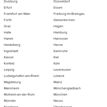
Duisburg
Düsseldorf
Erfurt
Essen
Frankfurt am Main
Freiburg-im-Breisgau
Fürth
Gelsenkirchen
Graz
Hagen
Halle
Hamburg
Hamm
Hannover
Heidelberg
Herne
Ingolstadt
Karlsruhe
Kassel
Kiel
Krefeld
Köln
Leipzig
Leverkusen
Ludwigshafen-am-Rhein
Lübeck
Magdeburg
Mainz
Mannheim
Mönchen­gladbach
Mülheim-an-der-Ruhr
München
Münster
Neuss
Nürnberg
Oberhausen