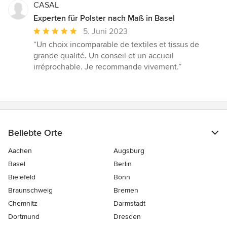
CASAL
Experten für Polster nach Maß in Basel
Durchschnittliche
5. Juni 2023
Bewertung:
“Un choix incomparable de textiles et tissus de
5
grande qualité. Un conseil et un accueil
von
irréprochable. Je recommande vivement.”
5
Sternen
Beliebte Orte
Aachen
Augsburg
Basel
Berlin
Bielefeld
Bonn
Braunschweig
Bremen
Chemnitz
Darmstadt
Dortmund
Dresden