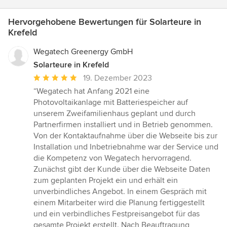
Hervorgehobene Bewertungen für Solarteure in
Krefeld
Wegatech Greenergy GmbH
Solarteure in Krefeld
Durchschnittliche
19. Dezember 2023
Bewertung:
“Wegatech hat Anfang 2021 eine
5
Photovoltaikanlage mit Batteriespeicher auf
von
unserem Zweifamilienhaus geplant und durch
5
Partnerfirmen installiert und in Betrieb genommen.
Sternen
Von der Kontaktaufnahme über die Webseite bis zur
Installation und Inbetriebnahme war der Service und
die Kompetenz von Wegatech hervorragend.
Zunächst gibt der Kunde über die Webseite Daten
zum geplanten Projekt ein und erhält ein
unverbindliches Angebot. In einem Gespräch mit
einem Mitarbeiter wird die Planung fertiggestellt
und ein verbindliches Festpreisangebot für das
gesamte Projekt erstellt. Nach Beauftragung