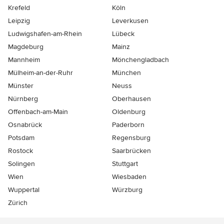
Krefeld
Köln
Leipzig
Leverkusen
Ludwigshafen-am-Rhein
Lübeck
Magdeburg
Mainz
Mannheim
Mönchen­gladbach
Mülheim-an-der-Ruhr
München
Münster
Neuss
Nürnberg
Oberhausen
Offenbach-am-Main
Oldenburg
Osnabrück
Paderborn
Potsdam
Regensburg
Rostock
Saarbrücken
Solingen
Stuttgart
Wien
Wiesbaden
Wuppertal
Würzburg
Zürich