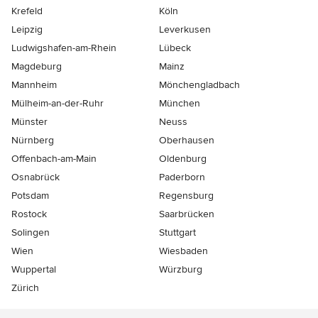
Krefeld
Köln
Leipzig
Leverkusen
Ludwigshafen-am-Rhein
Lübeck
Magdeburg
Mainz
Mannheim
Mönchen­gladbach
Mülheim-an-der-Ruhr
München
Münster
Neuss
Nürnberg
Oberhausen
Offenbach-am-Main
Oldenburg
Osnabrück
Paderborn
Potsdam
Regensburg
Rostock
Saarbrücken
Solingen
Stuttgart
Wien
Wiesbaden
Wuppertal
Würzburg
Zürich