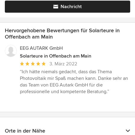
Nachricht
Hervorgehobene Bewertungen für Solarteure in
Offenbach am Main
EEG AUTARK GmbH
Solarteure in Offenbach am Main
Durchschnittliche
3. März 2022
Bewertung:
“Ich hätte niemals gedacht, dass das Thema
5
Photovoltaik mir Spaß machen kann. Danke sehr an
von
das Team von EEG Autark GmbH für die
5
professionelle und kompetente Beratung.”
Sternen
Orte in der Nähe