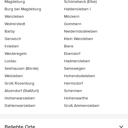
Magdeburg
Schönebeck (Elbe)
Burg bei Magdeburg
Haldensleben I
Wanzleben
Möckern
Wolmirstedt
Gommern
Barby
Niederndodeleben
Gerwisch
Klein Wanzleben
Irxleben
Biere
Westeregeln
Ebendorf
Lostau
Hadmersleben
Seehausen (Börde)
Samswegen
Welsleben
Hohendodeleben
Groß Rosenburg
Hermsdorf
Atzendorf (Staßfurt)
Schermen
Hohenwarsleben
Hohenwarthe
Dahlenwarsleben
Groß Ammensleben
Beliebte Orte