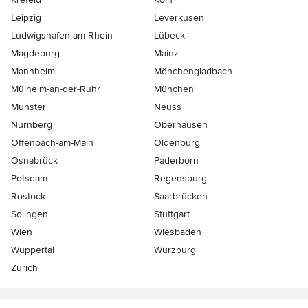
Leipzig
Leverkusen
Ludwigshafen-am-Rhein
Lübeck
Magdeburg
Mainz
Mannheim
Mönchen­gladbach
Mülheim-an-der-Ruhr
München
Münster
Neuss
Nürnberg
Oberhausen
Offenbach-am-Main
Oldenburg
Osnabrück
Paderborn
Potsdam
Regensburg
Rostock
Saarbrücken
Solingen
Stuttgart
Wien
Wiesbaden
Wuppertal
Würzburg
Zürich