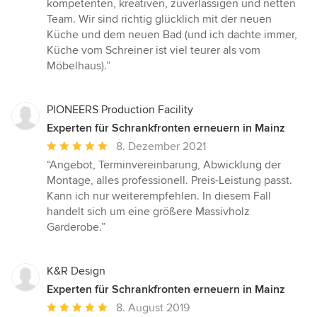
von
kompetenten, kreativen, zuverlässigen und netten
5
Team. Wir sind richtig glücklich mit der neuen
Sternen
Küche und dem neuen Bad (und ich dachte immer,
Küche vom Schreiner ist viel teurer als vom
Möbelhaus).”
PIONEERS Production Facility
Experten für Schrankfronten erneuern in Mainz
Durchschnittliche
8. Dezember 2021
Bewertung:
“Angebot, Terminvereinbarung, Abwicklung der
5
Montage, alles professionell. Preis-Leistung passt.
von
Kann ich nur weiterempfehlen. In diesem Fall
5
handelt sich um eine größere Massivholz
Sternen
Garderobe.”
K&R Design
Experten für Schrankfronten erneuern in Mainz
Durchschnittliche
8. August 2019