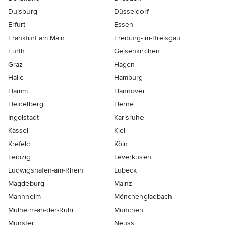
Duisburg
Düsseldorf
Erfurt
Essen
Frankfurt am Main
Freiburg-im-Breisgau
Fürth
Gelsenkirchen
Graz
Hagen
Halle
Hamburg
Hamm
Hannover
Heidelberg
Herne
Ingolstadt
Karlsruhe
Kassel
Kiel
Krefeld
Köln
Leipzig
Leverkusen
Ludwigshafen-am-Rhein
Lübeck
Magdeburg
Mainz
Mannheim
Mönchen­gladbach
Mülheim-an-der-Ruhr
München
Münster
Neuss