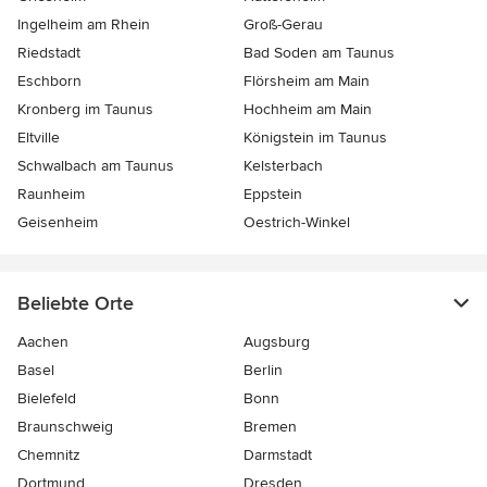
Ingelheim am Rhein
Groß-Gerau
Riedstadt
Bad Soden am Taunus
Eschborn
Flörsheim am Main
Kronberg im Taunus
Hochheim am Main
Eltville
Königstein im Taunus
Schwalbach am Taunus
Kelsterbach
Raunheim
Eppstein
Geisenheim
Oestrich-Winkel
Beliebte Orte
Aachen
Augsburg
Basel
Berlin
Bielefeld
Bonn
Braunschweig
Bremen
Chemnitz
Darmstadt
Dortmund
Dresden