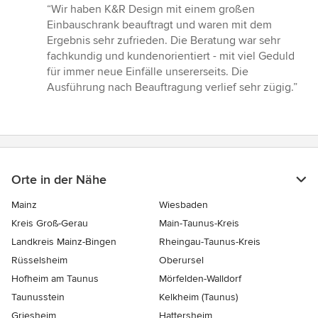
Bewertung:
“Wir haben K&R Design mit einem großen
5
Einbauschrank beauftragt und waren mit dem
von
Ergebnis sehr zufrieden. Die Beratung war sehr
5
fachkundig und kundenorientiert - mit viel Geduld
Sternen
für immer neue Einfälle unsererseits. Die
Ausführung nach Beauftragung verlief sehr zügig.”
Orte in der Nähe
Mainz
Wiesbaden
Kreis Groß-Gerau
Main-Taunus-Kreis
Landkreis Mainz-Bingen
Rheingau-Taunus-Kreis
Rüsselsheim
Oberursel
Hofheim am Taunus
Mörfelden-Walldorf
Taunusstein
Kelkheim (Taunus)
Griesheim
Hattersheim