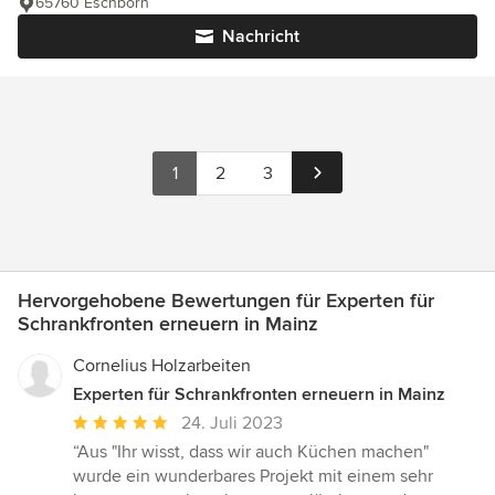
65760 Eschborn
Nachricht
1
2
3
Hervorgehobene Bewertungen für Experten für
Schrankfronten erneuern in Mainz
Cornelius Holzarbeiten
Experten für Schrankfronten erneuern in Mainz
Durchschnittliche
24. Juli 2023
Bewertung:
“Aus "Ihr wisst, dass wir auch Küchen machen"
5
wurde ein wunderbares Projekt mit einem sehr