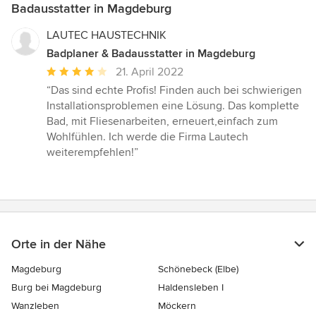
Badausstatter in Magdeburg
LAUTEC HAUSTECHNIK
Badplaner & Badausstatter in Magdeburg
Durchschnittliche
21. April 2022
Bewertung:
“Das sind echte Profis! Finden auch bei schwierigen
4
Installationsproblemen eine Lösung. Das komplette
von
Bad, mit Fliesenarbeiten, erneuert,einfach zum
5
Wohlfühlen. Ich werde die Firma Lautech
Sternen
weiterempfehlen!”
Orte in der Nähe
Magdeburg
Schönebeck (Elbe)
Burg bei Magdeburg
Haldensleben I
Wanzleben
Möckern