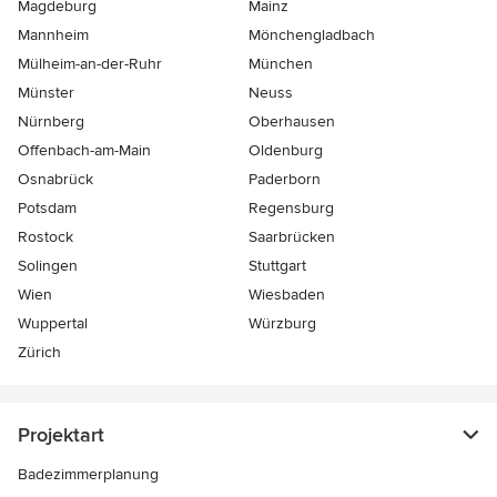
Magdeburg
Mainz
Mannheim
Mönchen­gladbach
Mülheim-an-der-Ruhr
München
Münster
Neuss
Nürnberg
Oberhausen
Offenbach-am-Main
Oldenburg
Osnabrück
Paderborn
Potsdam
Regensburg
Rostock
Saarbrücken
Solingen
Stuttgart
Wien
Wiesbaden
Wuppertal
Würzburg
Zürich
Projektart
Badezimmerplanung