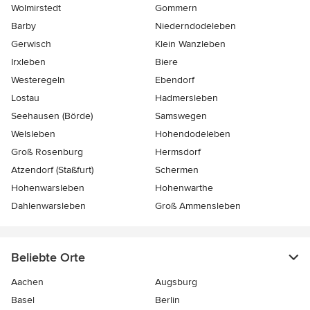
Wolmirstedt
Gommern
Barby
Niederndodeleben
Gerwisch
Klein Wanzleben
Irxleben
Biere
Westeregeln
Ebendorf
Lostau
Hadmersleben
Seehausen (Börde)
Samswegen
Welsleben
Hohendodeleben
Groß Rosenburg
Hermsdorf
Atzendorf (Staßfurt)
Schermen
Hohenwarsleben
Hohenwarthe
Dahlenwarsleben
Groß Ammensleben
Beliebte Orte
Aachen
Augsburg
Basel
Berlin