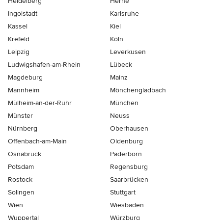
Heidelberg
Herne
Ingolstadt
Karlsruhe
Kassel
Kiel
Krefeld
Köln
Leipzig
Leverkusen
Ludwigshafen-am-Rhein
Lübeck
Magdeburg
Mainz
Mannheim
Mönchen­gladbach
Mülheim-an-der-Ruhr
München
Münster
Neuss
Nürnberg
Oberhausen
Offenbach-am-Main
Oldenburg
Osnabrück
Paderborn
Potsdam
Regensburg
Rostock
Saarbrücken
Solingen
Stuttgart
Wien
Wiesbaden
Wuppertal
Würzburg