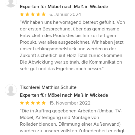
Experten für Möbel nach Maß in Wickede
Durchschnittliche
6. Januar 2024
Bewertung:
“Wir haben uns hervorragend betreut gefühlt. Von
5
der ersten Besprechung, über das gemeinsame
von
Entwickeln des Produktes bis hin zur fertigem
5
Produkt, war alles ausgezeichnet. Wir haben jetzt
Sternen
unser Lieblingsmöbelstück und werden in der
Zukunft sicherlich auf Holz Total zurück kommen.
Die Abwicklung war zeitnah, die Kommunikation
sehr gut und das Ergebnis noch besser.”
Tischlerei Matthias Schulte
Experten für Möbel nach Maß in Wickede
Durchschnittliche
15. November 2022
Bewertung:
“Die in Auftrag gegebenen Arbeiten (Umbau TV-
5
Möbel, Anfertigung und Montage von
von
Rolladenblenden, Dämmung einer Außenwand)
5
wurden zu unserer vollsten Zufriedenheit erledigt.