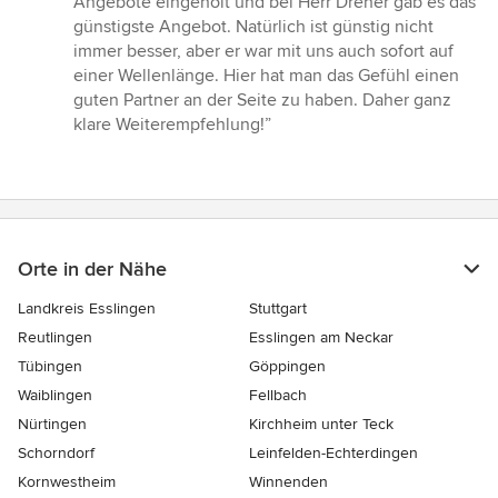
Angebote eingeholt und bei Herr Dreher gab es das
von
günstigste Angebot. Natürlich ist günstig nicht
5
immer besser, aber er war mit uns auch sofort auf
Sternen
einer Wellenlänge. Hier hat man das Gefühl einen
guten Partner an der Seite zu haben. Daher ganz
klare Weiterempfehlung!”
Orte in der Nähe
Landkreis Esslingen
Stuttgart
Reutlingen
Esslingen am Neckar
Tübingen
Göppingen
Waiblingen
Fellbach
Nürtingen
Kirchheim unter Teck
Schorndorf
Leinfelden-Echterdingen
Kornwestheim
Winnenden