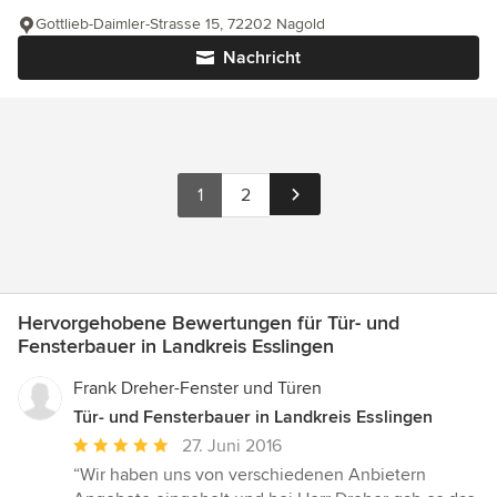
Gottlieb-Daimler-Strasse 15, 72202 Nagold
Nachricht
1
2
Hervorgehobene Bewertungen für Tür- und
Fensterbauer in Landkreis Esslingen
Frank Dreher-Fenster und Türen
Tür- und Fensterbauer in Landkreis Esslingen
Durchschnittliche
27. Juni 2016
Bewertung:
“Wir haben uns von verschiedenen Anbietern
5