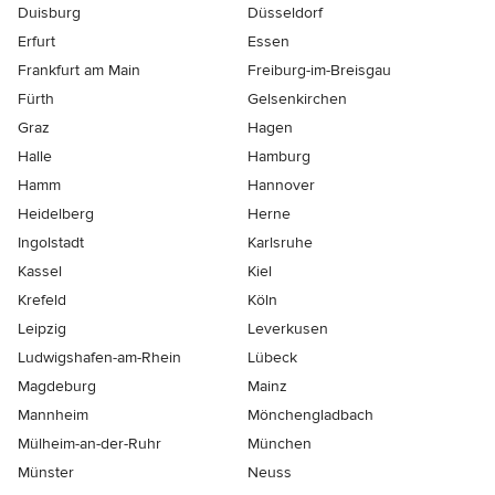
Duisburg
Düsseldorf
Erfurt
Essen
Frankfurt am Main
Freiburg-im-Breisgau
Fürth
Gelsenkirchen
Graz
Hagen
Halle
Hamburg
Hamm
Hannover
Heidelberg
Herne
Ingolstadt
Karlsruhe
Kassel
Kiel
Krefeld
Köln
Leipzig
Leverkusen
Ludwigshafen-am-Rhein
Lübeck
Magdeburg
Mainz
Mannheim
Mönchen­gladbach
Mülheim-an-der-Ruhr
München
Münster
Neuss