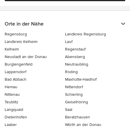
Orte in der Nähe
Regensburg
Landkreis Regensburg
Landkreis Kelheim
Lauf
Kelheim
Regenstauf
Neustadt an der Donau
Abensberg
Burglengenfeld
Neutraubling
Lappersdorf
Roding
Bad Abbach
Maxhütte-Haidhof
Hemau
Nittendorf
Nittenau
Schierling
Teublitz
Geiselhöring
Langquaid
Saal
Dietenhofen
Beratzhausen
Laaber
Wörth an der Donau