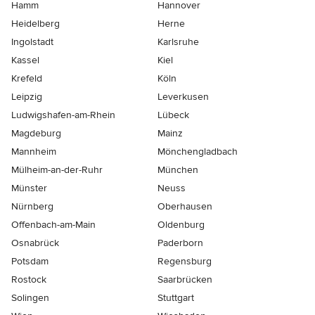
Hamm
Hannover
Heidelberg
Herne
Ingolstadt
Karlsruhe
Kassel
Kiel
Krefeld
Köln
Leipzig
Leverkusen
Ludwigshafen-am-Rhein
Lübeck
Magdeburg
Mainz
Mannheim
Mönchen­gladbach
Mülheim-an-der-Ruhr
München
Münster
Neuss
Nürnberg
Oberhausen
Offenbach-am-Main
Oldenburg
Osnabrück
Paderborn
Potsdam
Regensburg
Rostock
Saarbrücken
Solingen
Stuttgart