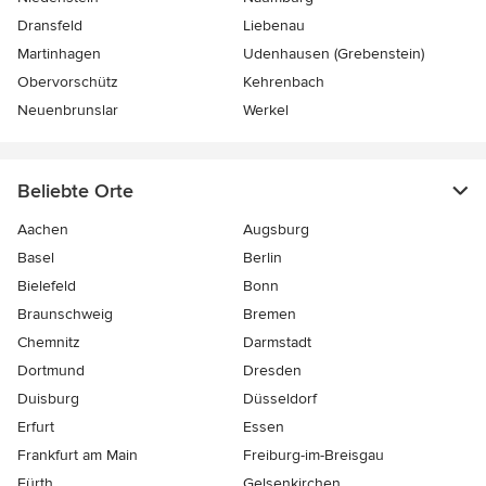
Dransfeld
Liebenau
Martinhagen
Udenhausen (Grebenstein)
Obervorschütz
Kehrenbach
Neuenbrunslar
Werkel
Beliebte Orte
Aachen
Augsburg
Basel
Berlin
Bielefeld
Bonn
Braunschweig
Bremen
Chemnitz
Darmstadt
Dortmund
Dresden
Duisburg
Düsseldorf
Erfurt
Essen
Frankfurt am Main
Freiburg-im-Breisgau
Fürth
Gelsenkirchen