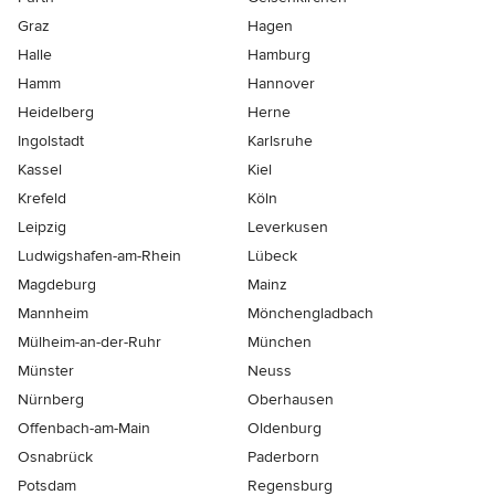
Graz
Hagen
Halle
Hamburg
Hamm
Hannover
Heidelberg
Herne
Ingolstadt
Karlsruhe
Kassel
Kiel
Krefeld
Köln
Leipzig
Leverkusen
Ludwigshafen-am-Rhein
Lübeck
Magdeburg
Mainz
Mannheim
Mönchen­gladbach
Mülheim-an-der-Ruhr
München
Münster
Neuss
Nürnberg
Oberhausen
Offenbach-am-Main
Oldenburg
Osnabrück
Paderborn
Potsdam
Regensburg