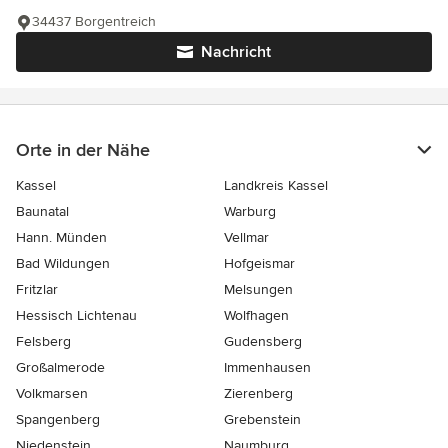
34437 Borgentreich
Nachricht
Orte in der Nähe
Kassel
Landkreis Kassel
Baunatal
Warburg
Hann. Münden
Vellmar
Bad Wildungen
Hofgeismar
Fritzlar
Melsungen
Hessisch Lichtenau
Wolfhagen
Felsberg
Gudensberg
Großalmerode
Immenhausen
Volkmarsen
Zierenberg
Spangenberg
Grebenstein
Niedenstein
Naumburg