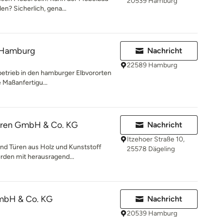
20539 Hamburg
n? Sicherlich, gena...
e Hamburg
Nachricht
22589 Hamburg
rbetrieb in den hamburger Elbvororten
 Maßanfertigu...
üren GmbH & Co. KG
Nachricht
Itzehoer Straße 10,
 und Türen aus Holz und Kunststoff
25578 Dägeling
den mit herausragend...
mbH & Co. KG
Nachricht
20539 Hamburg