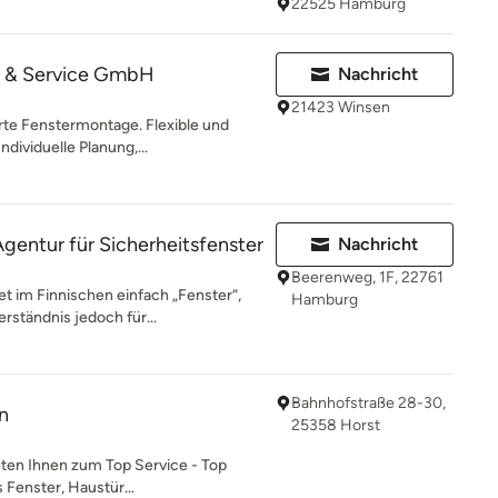
22525 Hamburg
ns & Service GmbH
Nachricht
21423 Winsen
erte Fenstermontage. Flexible und
ividuelle Planung,...
entur für Sicherheitsfenster
Nachricht
Beerenweg, 1F, 22761
im Finnischen einfach „Fenster“,
Hamburg
erständnis jedoch für...
Bahnhofstraße 28-30,
n
25358 Horst
eten Ihnen zum Top Service - Top
 Fenster, Haustür...