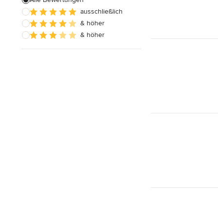
ausschließlich
Innentüren nach Maß
& höher
Außenfensterläden
& höher
Alle anzeigen