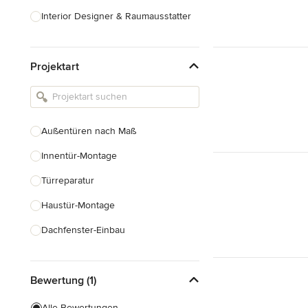
Interior Designer & Raumausstatter
Küchenplanung
Projektart
Landschaftsarchitekten
Armaturen & Sanitärbedarf
Beleuchtung
Außentüren nach Maß
Einbauschränke
Innentür-Montage
Alle anzeigen
Türreparatur
Haustür-Montage
Dachfenster-Einbau
Fenstermontage
Bewertung (1)
Fenster nach Maß
Faltschiebetüren
Alle Bewertungen