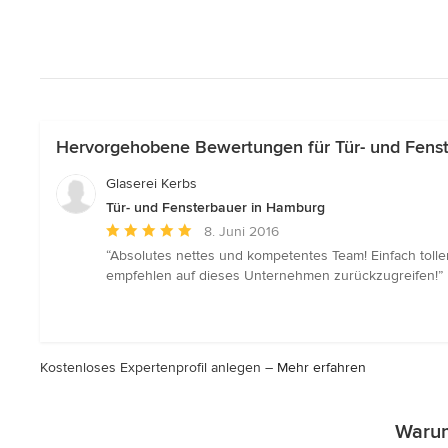
Hervorgehobene Bewertungen für Tür- und Fens
Glaserei Kerbs
Tür- und Fensterbauer in Hamburg
Durchschnittliche
8. Juni 2016
Bewertung:
“Absolutes nettes und kompetentes Team! Einfach toller
5
empfehlen auf dieses Unternehmen zurückzugreifen!”
von
5
Sternen
Kostenloses Expertenprofil anlegen –
Mehr erfahren
Warum