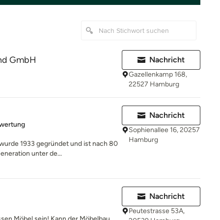
and GmbH
Nachricht
Gazellenkamp 168,
22527 Hamburg
Nachricht
rtung: 5 von 5 Sternen
ewertung
Sophienallee 16, 20257
Hamburg
wurde 1933 gegründet und ist nach 80
eneration unter de...
Nachricht
Peutestrasse 53A,
ssen Möbel sein! Kann der Möbelbau