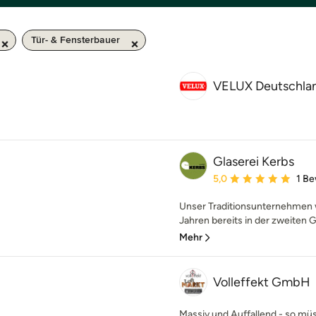
Tür- & Fensterbauer
VELUX Deutschl
Glaserei Kerbs
Durchschnittliche Bewe
5,0
1 B
Unser Traditionsunternehmen 
Jahren bereits in der zweiten G
Mehr
Volleffekt GmbH
Massiv und Auffallend - so mü