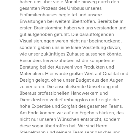
5
haben uns über viele Monate hinweg durch den
von
gesamten Prozess des Umbaus unseres
5
Einfamilienhauses begleitet und unsere
Sternen
Erwartungen bei weitem übertroffen. Bereits beim
ersten Brainstorming haben wir uns verstanden und
gut aufgehoben gefühlt. Die darauffolgenden
Visualisierungen waren nicht nur beeindruckend,
sondern gaben uns eine klare Vorstellung davon,
wie unser zukünftiges Zuhause aussehen könnte.
Besonders hervorzuheben ist die kompetente
Beratung bei der Auswahl von Produkten und
Materialien. Hier wurde großer Wert auf Qualität und
Design gelegt, ohne unser Budget aus den Augen
zu verlieren. Die anschließende Umsetzung mit
überaus professionellen Handwerkern und
Dienstleistern verlief reibungslos und zeigte die
hohe Expertise und Sorgfalt des gesamten Teams.
Am Ende können wir auf ein Ergebnis blicken, das
nicht nur unseren Wünschen entspricht, sondern
diese sogar übertroffen hat. Wir sind Herrn
Stiepelmann und seinem Team sehr dankbar und