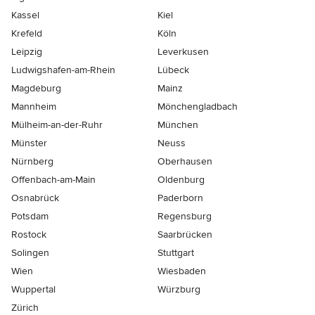
Kassel
Kiel
Krefeld
Köln
Leipzig
Leverkusen
Ludwigshafen-am-Rhein
Lübeck
Magdeburg
Mainz
Mannheim
Mönchen­gladbach
Mülheim-an-der-Ruhr
München
Münster
Neuss
Nürnberg
Oberhausen
Offenbach-am-Main
Oldenburg
Osnabrück
Paderborn
Potsdam
Regensburg
Rostock
Saarbrücken
Solingen
Stuttgart
Wien
Wiesbaden
Wuppertal
Würzburg
Zürich