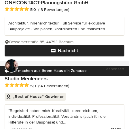
ONE!CONTACT-Planungsbüro GmbH
Durchschnittliche Bewertung: 5 von 5 Sternen
5,0
(18 Bewertungen)
Architektur. Innenarchitektur. Full Service für exklusive
Bauprojekte - Wir planen, koordinieren und realisieren.
Bessemerstraße 85, 44793 Bochum
Nachricht
Gesponsert
Wir machen aus Ihrem Haus ein Zuhause
Studio Meuleneers
Durchschnittliche Bewertung: 5 von 5 Sternen
5,0
(14 Bewertungen)
„Best of Houzz“-Gewinner
“Begeistert haben mich: Kreativität, Ideenreichtum,
Individualität, Professionalität, Verständnis (auch für die
Hilferufe in der Bauphase) und...