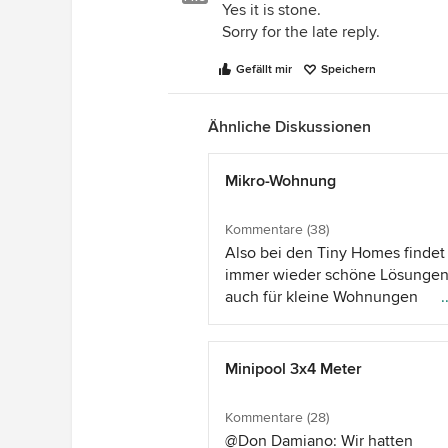
Yes it is stone.
Sorry for the late reply.
Gefällt mir
Speichern
Ähnliche Diskussionen
Mikro-Wohnung
Kommentare (38)
Also bei den Tiny Homes finde
immer wieder schöne Lösungen
auch für kleine Wohnungen
.
nachvollziehbar sind. Wohnmob
haben auch optimale
Platzausnutzung. Ich persönlic
Minipool 3x4 Meter
z.B. höhenverstellbare Tische
(Wohnzimmertisch/Arbeitstisch)
Kommentare (28)
Vorhänge statt ausladender
@Don Damiano: Wir hatten