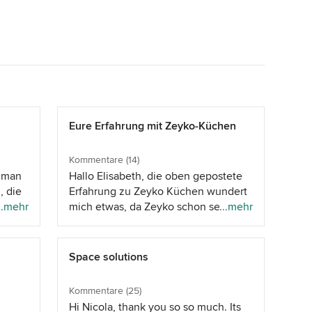
Eure Erfahrung mit Zeyko-Küchen
Kommentare (14)
t man
Hallo Elisabeth, die oben gepostete
, die
Erfahrung zu Zeyko Küchen wundert
..mehr
mich etwas, da Zeyko schon seit
...mehr
ile
Jahrzehnten sehr gute und
hochwertige Küchen liefert.
h mag
Allerdings gab (und gibt ) es immer
Space solutions
wieder vermeintliche Innovationen
,
im Einrichtungsbereich, die sich im
Kommentare (25)
nachhinein also totaler Flop
Hi Nicola, thank you so so much. Its