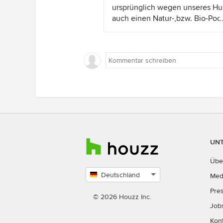
Schranktüren, auf Maß gefertig
ursprünglich wegen unseres H
Einbauten (gottseidank kann de
auch einen Natur-,bzw. Bio-Poo
.
beste Ehemann von allen mit ei
haben wollen. Das Konzept und 
Kreissäge umgehen), schmale B
im nachhinein eher vollmundige
https://www.amazon.de/dp/B0
Erklärungen im Internet und de
_encoding=UTF8&amp;colid=2
Franchisenehmers in unserer R
, Hakenleisten, Klapphocker für
- schienen allen Wünschen ger
Gäste, große Spiegelflächen, ...
zu werden: Vermeidung von Ch
Einsatz, dadurch besser für de
und für meinen Mann die Gewis
dass er sich -wenn überhaupt- n
dem ihm bekannten Tier im Pool 
:)), moderner &quot;Look&quot; . 
UN
Dafür wären wir auch bereit
gewesen, tiefer in die Tasche z
Übe
greifen, als für eine konvention
Deutschland
Med
Anlage. Ich halte das Drama kur
Land
Pre
mussten mitten im Poolrohbau
auswählen
© 2026 Houzz Inc.
umdisponieren und uns
Job
umentscheiden, weil das beauft
Kon