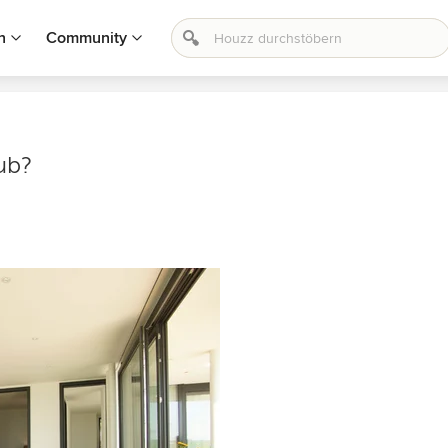
n
Community
tub?