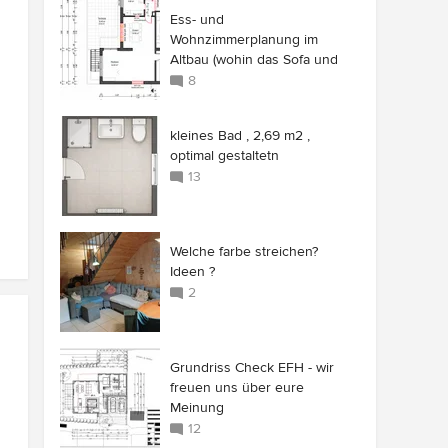
Ess- und
Wohnzimmerplanung im
Altbau (wohin das Sofa und
das Licht)
8
kleines Bad , 2,69 m2 ,
optimal gestaltetn
13
Welche farbe streichen?
Ideen ?
2
Grundriss Check EFH - wir
freuen uns über eure
Meinung
12