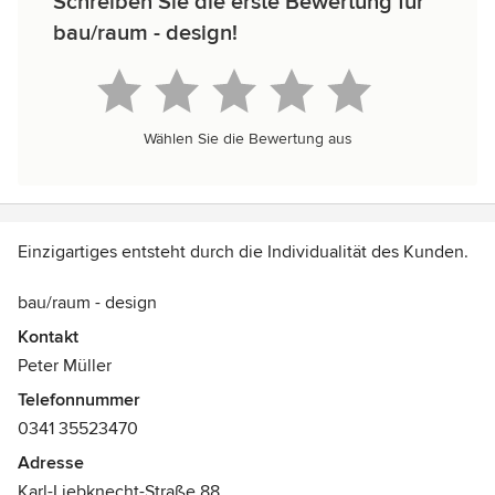
Schreiben Sie die erste Bewertung für
bau/raum - design!
Wählen Sie die Bewertung aus
Einzigartiges entsteht durch die Individualität des Kunden.
bau/raum - design
verleiht Ihren Ideen Form.
Kontakt
Peter Müller
Seit 2006 stehen wir unseren Kunden mit Kompetenz und
Telefonnummer
Kreativität zur Seite. Zu unseren Auftraggebern gehören
0341 35523470
Firmen ebenso wie Privatpersonen. Mit unseren
zuverlässigen Partnern realisieren wir Projekte jeder Größe.
Adresse
Karl-Liebknecht-Straße 88