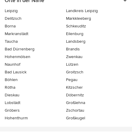
Orte in der Nähe
Leipzig
Landkreis Leipzig
Delitzsch
Markkleeberg
Borna
Schkeuditz
Markranstädt
Eilenburg
Taucha
Landsberg
Bad Dürrenberg
Brandis
Hohenmölsen
Zwenkau
Naunhof
Lützen
Bad Lausick
Groitzsch
Böhlen
Pegau
Rötha
Kitzscher
Dieskau
Döbernitz
Lobstädt
Großlehna
Gröbers
Zschortau
Hohenthurm
Großkugel