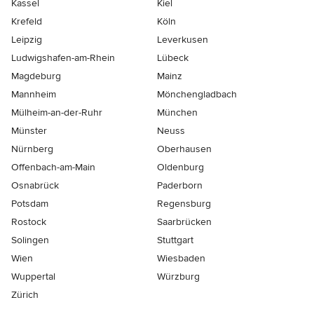
Kassel
Kiel
Krefeld
Köln
Leipzig
Leverkusen
Ludwigshafen-am-Rhein
Lübeck
Magdeburg
Mainz
Mannheim
Mönchen­gladbach
Mülheim-an-der-Ruhr
München
Münster
Neuss
Nürnberg
Oberhausen
Offenbach-am-Main
Oldenburg
Osnabrück
Paderborn
Potsdam
Regensburg
Rostock
Saarbrücken
Solingen
Stuttgart
Wien
Wiesbaden
Wuppertal
Würzburg
Zürich