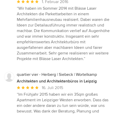
Durchschnittliche
1. Februar 2016
Bewertung:
“Wir haben im Sommer 2014 mit Blässe Laser
5
Architekten die Parkettarbeiten in einem
von
Mehrfamilienhausneubau realisiert. Dabei waren die
5
Ideen zur Detailausführung immer realistisch und
Sternen
machbar. Die Kommunikation verlief auf Augenhöhe
und war immer konstruktiv. Insgesamt ein sehr
empfehlenswertes Architekturbüro mit
ausgerfallenen aber machbaren Ideen und fairer
Zusammenarbeit. Sehr gerne realisieren wir weitere
Projekte mit Blässe Laser Architekten.”
quartier vier - Herberg | Siebeck | Wortelkamp
Architekten und Architektenbüros in Leipzig
Durchschnittliche
16. Juli 2015
Bewertung:
“Im Frühjahr 2015 haben wir ein 35qm großes
5
Apartment im Leipziger Westen erworben. Dass das
von
ein oder andere daran zu tun sein würde, war uns
5
bewusst. Was dank der Beratung, Planung und