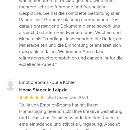
war immer offen für Rückfragen und wir hatten
mehrere sehr zielführende und freundliche
Gespräche. Sie hat die komplette Gestaltung aller
Räume inkl. Grundrissplanung übernommen. Das
daraus entstandene Dokument diente sowohl uns
als auch fast allen Handwerkern über Wochen und
Monate als Grundlage. Insbesondere die Bäder, die
Malerarbeiten und die Einrichtung orientieren sich
maßgeblich daran. Wir können Anna daher
wärmstens weiterempfehlen und danken Ihr für die
exzellente Arbeit.”
Emotionrooms - Julia Köhler
Home Stager in Leipzig
Durchschnittliche
26. Dezember 2024
Bewertung:
“Julia von EmotionRooms hat mit ihrem
5
Homestaging beeindruckt! Ihre kreative Gestaltung
von
und Liebe zum Detail verwandelten den Raum in
5
eine einladende und stilvolle Umgebung. Absolut
Sternen