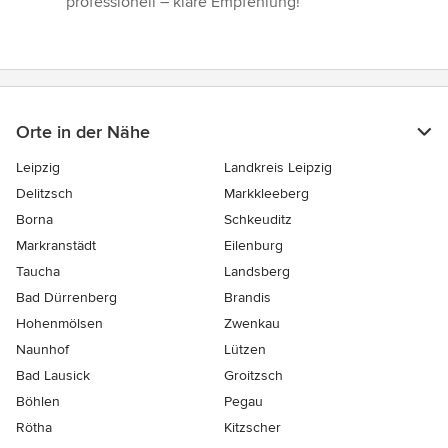
professionell – klare Empfehlung!”
Orte in der Nähe
Leipzig
Landkreis Leipzig
Delitzsch
Markkleeberg
Borna
Schkeuditz
Markranstädt
Eilenburg
Taucha
Landsberg
Bad Dürrenberg
Brandis
Hohenmölsen
Zwenkau
Naunhof
Lützen
Bad Lausick
Groitzsch
Böhlen
Pegau
Rötha
Kitzscher