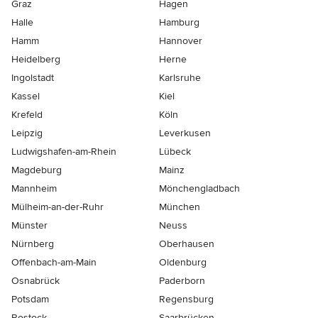
Graz
Hagen
Halle
Hamburg
Hamm
Hannover
Heidelberg
Herne
Ingolstadt
Karlsruhe
Kassel
Kiel
Krefeld
Köln
Leipzig
Leverkusen
Ludwigshafen-am-Rhein
Lübeck
Magdeburg
Mainz
Mannheim
Mönchen­gladbach
Mülheim-an-der-Ruhr
München
Münster
Neuss
Nürnberg
Oberhausen
Offenbach-am-Main
Oldenburg
Osnabrück
Paderborn
Potsdam
Regensburg
Rostock
Saarbrücken