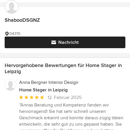
ShabooDSGNZ
04315
Nachricht
Hervorgehobene Bewertungen für Home Stager in
Leipzig
Anna Bergner Interior Design
Home Stager in Leipzig
Durchschnittliche
12. Februar 2025
Bewertung:
“Annas Beratung und Kompetenz fanden wir
5
hervorragend! Sie hat sehr schnell unseren
von
Geschmack erkannt und konnte daraus zügig Ideen
5
entwickeln, die sehr gut zu uns gepasst haben. Sie
Sternen