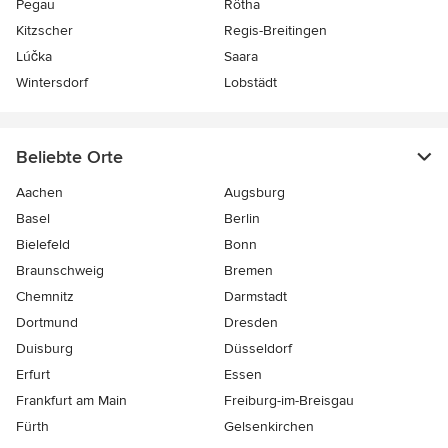
Pegau
Rötha
Kitzscher
Regis-Breitingen
Lúčka
Saara
Wintersdorf
Lobstädt
Beliebte Orte
Aachen
Augsburg
Basel
Berlin
Bielefeld
Bonn
Braunschweig
Bremen
Chemnitz
Darmstadt
Dortmund
Dresden
Duisburg
Düsseldorf
Erfurt
Essen
Frankfurt am Main
Freiburg-im-Breisgau
Fürth
Gelsenkirchen