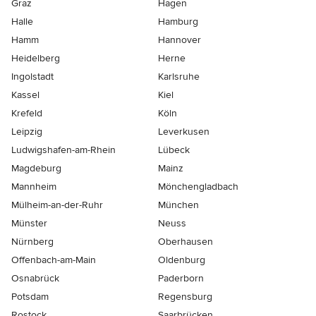
Graz
Hagen
Halle
Hamburg
Hamm
Hannover
Heidelberg
Herne
Ingolstadt
Karlsruhe
Kassel
Kiel
Krefeld
Köln
Leipzig
Leverkusen
Ludwigshafen-am-Rhein
Lübeck
Magdeburg
Mainz
Mannheim
Mönchen­gladbach
Mülheim-an-der-Ruhr
München
Münster
Neuss
Nürnberg
Oberhausen
Offenbach-am-Main
Oldenburg
Osnabrück
Paderborn
Potsdam
Regensburg
Rostock
Saarbrücken