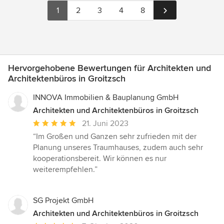
1
2
3
4
8
Hervorgehobene Bewertungen für Architekten und
Architektenbüros in Groitzsch
INNOVA Immobilien & Bauplanung GmbH
Architekten und Architektenbüros in Groitzsch
Durchschnittliche
21. Juni 2023
Bewertung:
“Im Großen und Ganzen sehr zufrieden mit der
5
Planung unseres Traumhauses, zudem auch sehr
von
kooperationsbereit. Wir können es nur
5
weiterempfehlen.”
Sternen
SG Projekt GmbH
Architekten und Architektenbüros in Groitzsch