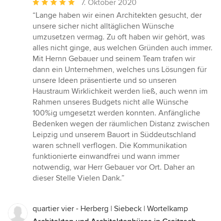
Durchschnittliche
7. Oktober 2020
Bewertung:
“Lange haben wir einen Architekten gesucht, der
5
unsere sicher nicht alltäglichen Wünsche
von
umzusetzen vermag. Zu oft haben wir gehört, was
5
alles nicht ginge, aus welchen Gründen auch immer.
Sternen
Mit Hernn Gebauer und seinem Team trafen wir
dann ein Unternehmen, welches uns Lösungen für
unsere Ideen präsentierte und so unseren
Haustraum Wirklichkeit werden ließ, auch wenn im
Rahmen unseres Budgets nicht alle Wünsche
100%ig umgesetzt werden konnten. Anfängliche
Bedenken wegen der räumlichen Distanz zwischen
Leipzig und unserem Bauort in Süddeutschland
waren schnell verflogen. Die Kommunikation
funktionierte einwandfrei und wann immer
notwendig, war Herr Gebauer vor Ort. Daher an
dieser Stelle Vielen Dank.”
quartier vier - Herberg | Siebeck | Wortelkamp