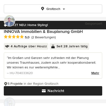
Groitzsch
Gesponsert
JETZT NEU: Home Styling!
INNOVA Immobilien & Bauplanung GmbH
Durchschnittliche Bewertung: 5 von 5 Sternen
5,0
(2 Bewertungen)
4 Aufträge über Houzz
Seit 28 Jahren tätig
“Im Großen und Ganzen sehr zufrieden mit der Planung
unseres Traumhauses, zudem auch sehr kooperationsbereit.
Wir können es nur weiterempfehle...
– HU-704033620
Mehr
5 Projekte
in der Region Groitzsch
Nachricht