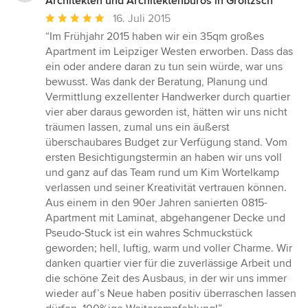
Architekten und Architektenbüros in Groitzsch
Durchschnittliche
16. Juli 2015
Bewertung:
“Im Frühjahr 2015 haben wir ein 35qm großes
5
Apartment im Leipziger Westen erworben. Dass das
von
ein oder andere daran zu tun sein würde, war uns
5
bewusst. Was dank der Beratung, Planung und
Sternen
Vermittlung exzellenter Handwerker durch quartier
vier aber daraus geworden ist, hätten wir uns nicht
träumen lassen, zumal uns ein äußerst
überschaubares Budget zur Verfügung stand. Vom
ersten Besichtigungstermin an haben wir uns voll
und ganz auf das Team rund um Kim Wortelkamp
verlassen und seiner Kreativität vertrauen können.
Aus einem in den 90er Jahren sanierten 0815-
Apartment mit Laminat, abgehangener Decke und
Pseudo-Stuck ist ein wahres Schmuckstück
geworden; hell, luftig, warm und voller Charme. Wir
danken quartier vier für die zuverlässige Arbeit und
die schöne Zeit des Ausbaus, in der wir uns immer
wieder auf’s Neue haben positiv überraschen lassen