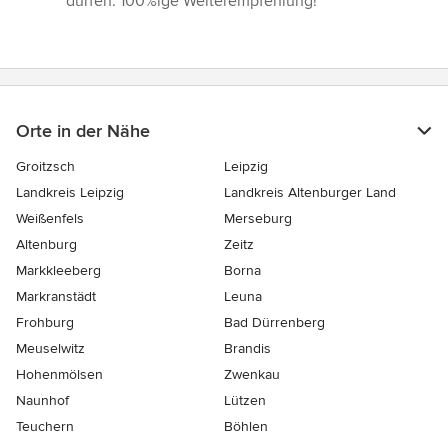
dürfen. 100%ige Weiterempfehlung!”
Orte in der Nähe
Groitzsch
Leipzig
Landkreis Leipzig
Landkreis Altenburger Land
Weißenfels
Merseburg
Altenburg
Zeitz
Markkleeberg
Borna
Markranstädt
Leuna
Frohburg
Bad Dürrenberg
Meuselwitz
Brandis
Hohenmölsen
Zwenkau
Naunhof
Lützen
Teuchern
Böhlen