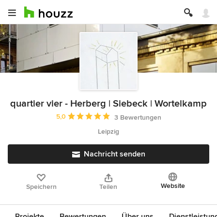
quartier vier - Herberg | Siebeck | Wortelkamp
Durchschnittliche Bewertung: 5 von 5 Sternen
5,0
3 Bewertungen
Leipzig
Nachricht senden
Website
Speichern
Teilen
Projekte
Bewertungen
Über uns
Dienstleistun