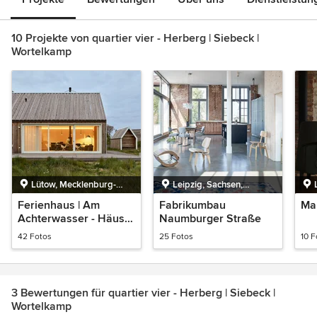
10 Projekte von quartier vier - Herberg | Siebeck |
Wortelkamp
Lütow, Mecklenburg-
Leipzig, Sachsen,
Vorpommern
Deutschland
Ferienhaus | Am
Fabrikumbau
Ma
Achterwasser - Häuser
Naumburger Straße
Award 2021
42 Fotos
25 Fotos
10 F
3 Bewertungen für quartier vier - Herberg | Siebeck |
Wortelkamp