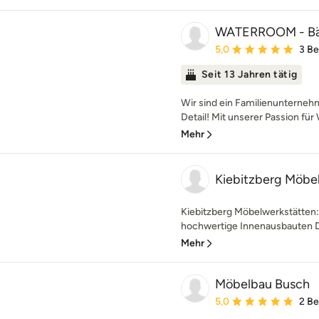
WATERROOM - Bäd
Durchschnittliche Bewe
5,0
3 B
Seit 13 Jahren tätig
Wir sind ein Familienunterneh
Detail! Mit unserer Passion für 
Mehr
Kiebitzberg Möbe
Kiebitzberg Möbelwerkstätten: 
hochwertige Innenausbauten Di
Mehr
Möbelbau Busch
Durchschnittliche Bewe
5,0
2 B