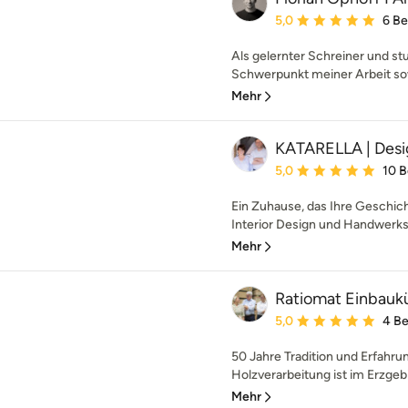
Durchschnittliche Bewe
5,0
6 B
Als gelernter Schreiner und stu
Schwerpunkt meiner Arbeit sowo
Mehr
KATARELLA | Des
Durchschnittliche Bewe
5,0
10 
Ein Zuhause, das Ihre Geschich
Interior Design und Handwerksk
Mehr
Ratiomat Einbau
Durchschnittliche Bewe
5,0
4 B
50 Jahre Tradition und Erfahru
Holzverarbeitung ist im Erzgebi
Mehr