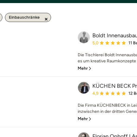
Einbauschränke
Boldt Innenausbau
Durchschnittliche Bewe
5,0
11 
Die Tischlerei Boldt Innenausb
es um kreative Raumkonzepte 
Mehr
KÜCHEN BECK Pr
Durchschnittliche Bewe
4,9
12 
Die Firma KÜCHENBECK in Leipz
inzwischen in der dritten Gener
Mehr
Florian Ophoff I 