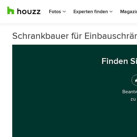
Fotos
Experten finden
Magazi
Schrankbauer für Einbauschrän
Finden S
Beantw
zu