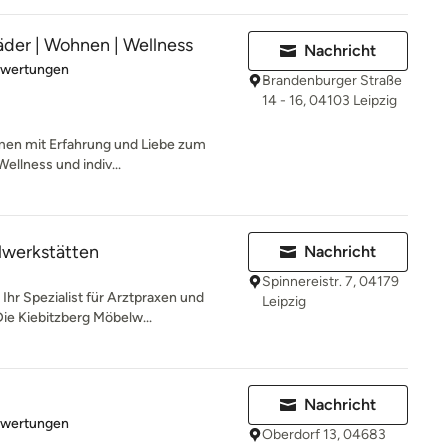
er | Wohnen | Wellness
Nachricht
rtung: 5 von 5 Sternen
ewertungen
Brandenburger Straße
14 - 16, 04103 Leipzig
men mit Erfahrung und Liebe zum
Wellness und indiv...
lwerkstätten
Nachricht
Spinnereistr. 7, 04179
Ihr Spezialist für Arztpraxen und
Leipzig
e Kiebitzberg Möbelw...
Nachricht
rtung: 5 von 5 Sternen
ewertungen
Oberdorf 13, 04683