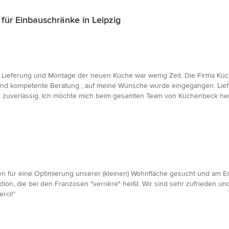
ür Einbauschränke in Leipzig
, Lieferung und Montage der neuen Küche war wenig Zeit. Die Firma Küch
e und kompetente Beratung , auf meine Wünsche wurde eingegangen. Lief
und zuverlässig. Ich möchte mich beim gesamten Team von Küchenbeck he
een für eine Optimierung unserer (kleinen) Wohnfläche gesucht und am 
ion, die bei den Franzosen "verrière" heißt. Wir sind sehr zufrieden 
rci!”