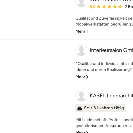
Durchschnittliche Bewe
5,0
2 B
Qualität und Zuverlässigkeit s
Möbelwerkstätten begrüßen zu 
Mehr
Interieursalon G
*Qualität und Individualität sin
Ideen und deren Realisierung* E
Mehr
KASEL Innenarchit
Seit 31 Jahren tätig
Mit Leidenschaft, Professionali
gestalterischen Anspruch realis
Mehr