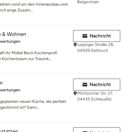
Belgershain
rojekten rund um den Innenausbau und
urch enge Zusam...
e & Wohnen
Nachricht
rtung: 5 von 5 Sternen
ewertungen
Leipziger Straße 28,
04509 Delitzsch
ft Ihr Möbel Beck Küchenprofi
m Küchentraum zur Traumk...
n
Nachricht
rtung: 5 von 5 Sternen
ewertungen
Möritzscher Str. 27,
04435 Schkeuditz
geplanten neuen Küche, die perfekt
bgestimmt ist? Dann...
stätten