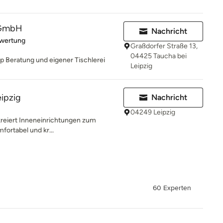
 GmbH
Nachricht
rtung: 5 von 5 Sternen
ewertung
Graßdorfer Straße 13,
04425 Taucha bei
 Beratung und eigener Tischlerei
Leipzig
eipzig
Nachricht
04249 Leipzig
kreiert Inneneinrichtungen zum
fortabel und kr...
60 Experten