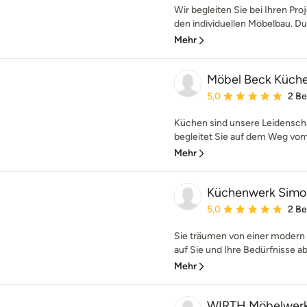
Wir begleiten Sie bei Ihren P
den individuellen Möbelbau. D
Mehr
Möbel Beck Küch
Durchschnittliche Bewe
5,0
2 B
Küchen sind unsere Leidenscha
begleitet Sie auf dem Weg vo
Mehr
Küchenwerk Simo
Durchschnittliche Bewe
5,0
2 B
Sie träumen von einer modern 
auf Sie und Ihre Bedürfnisse a
Mehr
WIRTH Möbelwerk