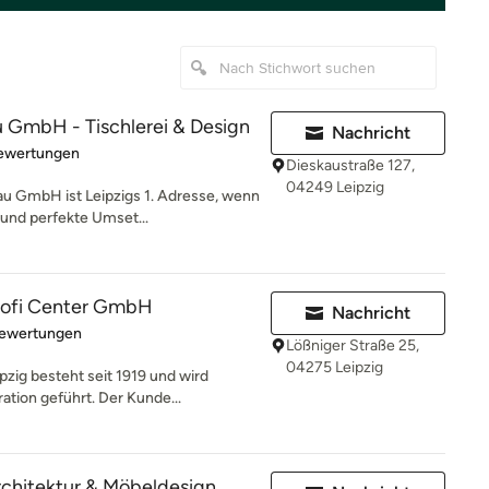
 GmbH - Tischlerei & Design
Nachricht
rtung: 5 von 5 Sternen
Bewertungen
Dieskaustraße 127,
04249 Leipzig
au GmbH ist Leipzigs 1. Adresse, wenn
und perfekte Umset...
ofi Center GmbH
Nachricht
rtung: 4.9 von 5 Sternen
Bewertungen
Lößniger Straße 25,
04275 Leipzig
ig besteht seit 1919 und wird
ation geführt. Der Kunde...
Architektur & Möbeldesign