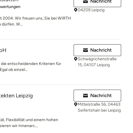
Nachricht
rtung: 5 von 5 Sternen
ewertungen
04209 Leipzig
eit 2004. Wir freuen uns, Sie bei WIRTH
dürfen. W...
mbH
Nachricht
Schwägrichenstraße
d die entscheidenden Kriterien für
15, 04107 Leipzig
gal ob einzel...
ekten Leipzig
Nachricht
Mittelstraße 56, 04463
Seifertshain bei Leipzig
tät, Flexibilität und einem hohen
ieren wir Innenarc...