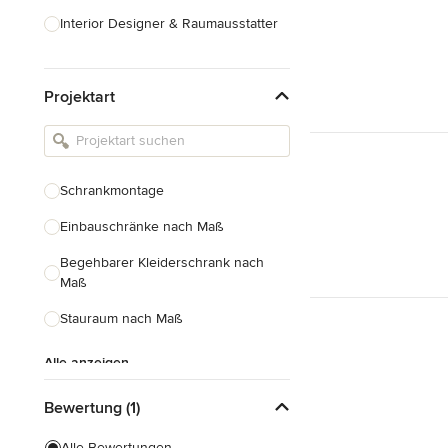
Interior Designer & Raumausstatter
Küchenplanung
Projektart
Landschaftsarchitekten
Armaturen & Sanitärbedarf
Beleuchtung
Schrankmontage
Einbauschränke
Einbauschränke nach Maß
Alle anzeigen
Begehbarer Kleiderschrank nach
Maß
Stauraum nach Maß
Alle anzeigen
Bewertung (1)
Alle Bewertungen