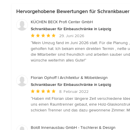
Hervorgehobene Bewertungen für Schrankbauer f
KÜCHEN BECK Profi Center GmbH
Schrankbauer für Einbauschränke in Leipzig
Durchschnittliche
29. Juni 2026
Bewertung:
“Mein Umzug fand im Juni 2026 statt. Für die Planung 
5
geholfen hat. Ich bekam einen direkten Termin , nett
von
die Mitarbeiter sind freundlich und arbeiten sauber 
5
wünsche weiterhin alles Gute!”
Sternen
Florian Ophoff I Architektur & Möbeldesign
Schrankbauer für Einbauschränke in Leipzig
Durchschnittliche
8. Februar 2022
Bewertung:
“Haben mit Florian über längere Zeit verschiedene Id
5
uns einen Raumtrenner gebaut, eine Holz-Glaskonstrukt
von
schicken Trenner und das dazu gewonnene Zimmer. Me
5
Sternen
Boldt Innenausbau GmbH - Tischlerei & Design