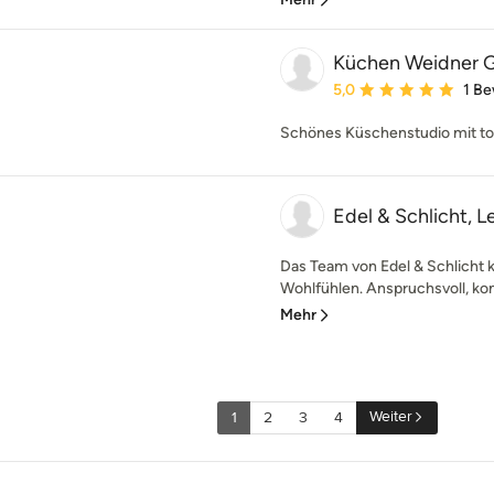
Küchen Weidner
Durchschnittliche Bewe
5,0
1 B
Schönes Küschenstudio mit top
Edel & Schlicht, L
Das Team von Edel & Schlicht 
Wohlfühlen. Anspruchsvoll, kom
Mehr
Weiter
1
2
3
4