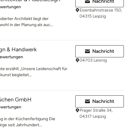
Nachricht
rtung: 5 von 5 Sternen
ewertungen
Eisenbahnstrasse 150,
04315 Leipzig
dierter Architekt liegt der
hl in der Planung als auc...
ign & Handwerk
Nachricht
rtung: 5 von 5 Sternen
Bewertungen
04703 Leisnig
te erzählt „Unsere Leidenschaft für
unst begleitet...
küchen GmbH
Nachricht
rtung: 5 von 5 Sternen
ewertungen
Prager Straße 34,
04317 Leipzig
ng in der Küchenfertigung Die
rge seit Jahrhundert...